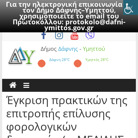
Για την ηλεκτρονική επικοινωνία με
τον Δήμο Δάφνης–Υμηττού,
χρησιμοποιείτε το email του
Πρωτοκόλλου:
protokolo@dafni-
Skip
Δευτέρα, 10 Αυγούστου 2026
ymittos.gov.gr
to
content
Δήμος
Δάφνης
-
Υμηττού
Δάφνη
28°C
Υμηττός
28°C
Έγκριση πρακτικών της
επιτροπής επίλυσης
φορολογικών