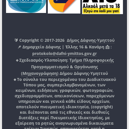
🔰 Copyright © 2017-2026
Δήμος Δάφνης-Υμηττού
📌 Δημαρχείο Δάφνης | Έλλης 16 & Κανάρη 📩 :
protokolo@dafni-ymittos.gov.gr
🔹Σχεδιασμός-Υλοποίηση:
Τμήμα Πληροφορικής
Προγραμματισμού & Οργάνωσης
(Μηχανογράφηση)
Δήμου Δάφνης-Υμηττού
🔸Το σύνολο του περιεχομένου του Διαδικτυακού
Τόπου μας, συμπεριλαμβανομένων, των
κειμένων, ειδήσεων, γραφικών, φωτογραφιών,
σχεδιαγραμμάτων, απεικονίσεων, παρεχόμενων
υπηρεσιών και γενικά κάθε είδους αρχείων,
αποτελούν πνευματική ιδιοκτησία, (copyright)
και διέπονται από τις εθνικές και διεθνείς
διατάξεις περί Πνευματικής Ιδιοκτησίας, με
εξαίρεση τα ρητώς αναγνωρισμένα δικαιώματα
τρίτων.
Συνεπώς, απαγορεύεται ρητά η