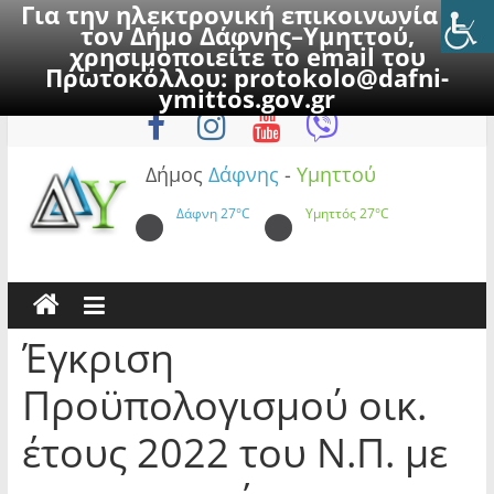
Για την ηλεκτρονική επικοινωνία με
τον Δήμο Δάφνης–Υμηττού,
χρησιμοποιείτε το email του
Πρωτοκόλλου:
protokolo@dafni-
Skip
Παρασκευή, 7 Αυγούστου 2026
ymittos.gov.gr
to
content
Δήμος
Δάφνης
-
Υμηττού
Δάφνη
27°C
Υμηττός
27°C
Έγκριση
Προϋπολογισμού οικ.
έτους 2022 του Ν.Π. με