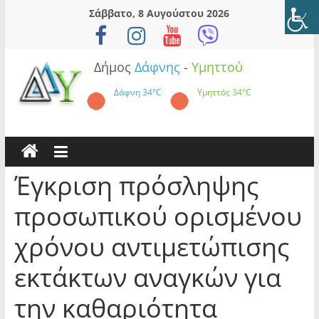
Skip
Σάββατο, 8 Αυγούστου 2026
to
content
Δήμος
Δάφνης
-
Υμηττού
Δάφνη
34°C
Υμηττός
34°C
Έγκριση πρόσληψης
προσωπικού ορισμένου
χρόνου αντιμετώπισης
εκτάκτων αναγκών για
την καθαριότητα