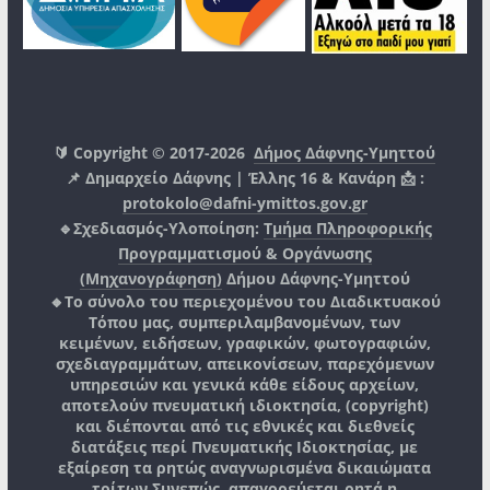
🔰 Copyright © 2017-2026
Δήμος Δάφνης-Υμηττού
📌 Δημαρχείο Δάφνης | Έλλης 16 & Κανάρη 📩 :
protokolo@dafni-ymittos.gov.gr
🔹Σχεδιασμός-Υλοποίηση:
Τμήμα Πληροφορικής
Προγραμματισμού & Οργάνωσης
(Μηχανογράφηση)
Δήμου Δάφνης-Υμηττού
🔸Το σύνολο του περιεχομένου του Διαδικτυακού
Τόπου μας, συμπεριλαμβανομένων, των
κειμένων, ειδήσεων, γραφικών, φωτογραφιών,
σχεδιαγραμμάτων, απεικονίσεων, παρεχόμενων
υπηρεσιών και γενικά κάθε είδους αρχείων,
αποτελούν πνευματική ιδιοκτησία, (copyright)
και διέπονται από τις εθνικές και διεθνείς
διατάξεις περί Πνευματικής Ιδιοκτησίας, με
εξαίρεση τα ρητώς αναγνωρισμένα δικαιώματα
τρίτων.
Συνεπώς, απαγορεύεται ρητά η