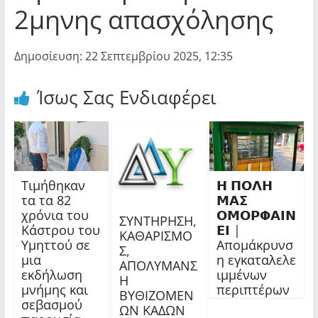
2μηνης απασχόλησης
Δημοσίευση: 22 Σεπτεμβρίου 2025, 12:35
Ίσως Σας Ενδιαφέρει
Τιμήθηκαν
𝝜 𝝥𝝤𝝠𝝜
τα τα 82
𝝡𝝖𝝨
χρόνια του
𝝤𝝡𝝤𝝦𝝫𝝖𝝞𝝢
ΣΥΝΤΗΡΗΣΗ,
Κάστρου του
𝝚𝝞 |
ΚΑΘΑΡΙΣΜΟ
Υμηττού σε
Απομάκρυνσ
Σ,
μια
η εγκαταλελε
ΑΠΟΛΥΜΑΝΣ
εκδήλωση
ιμμένων
Η
μνήμης και
περιπτέρων
ΒΥΘΙΖΟΜΕΝ
σεβασμού
ΩΝ ΚΑΔΩΝ