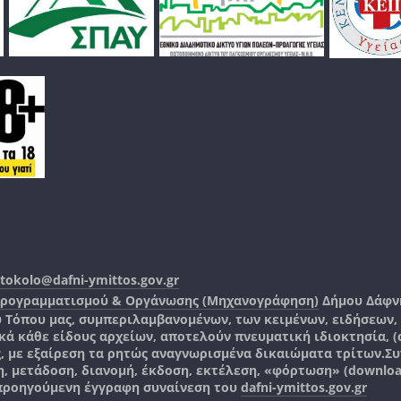
tokolo@dafni-ymittos.gov.gr
Προγραμματισμού & Οργάνωσης (Μηχανογράφηση)
Δήμου Δάφν
ύ Τόπου μας, συμπεριλαμβανομένων, των κειμένων, ειδήσεων
 κάθε είδους αρχείων, αποτελούν πνευματική ιδιοκτησία, (co
ς, με εξαίρεση τα ρητώς αναγνωρισμένα δικαιώματα τρίτων.
Συ
, μετάδοση, διανομή, έκδοση, εκτέλεση, «φόρτωση» (downlo
 προηγούμενη έγγραφη συναίνεση του
dafni-ymittos.gov.gr