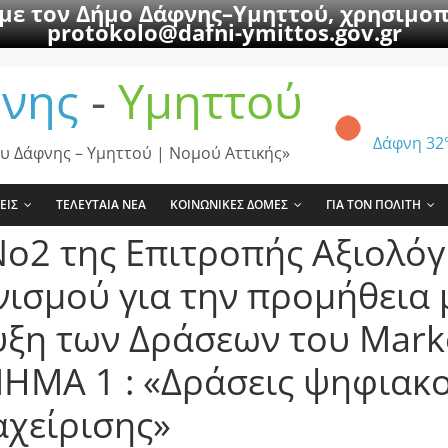
 με τον Δήμο Δάφνης–Υμηττού, χρησιμοπ
protokolo@dafni-ymittos.gov.gr
νης
-
Υμηττού
Δάφνη
32
υ Δάφνης – Υμηττού | Νομού Αττικής»
ΕΙΣ
ΤΕΛΕΥΤΑΙΑ ΝΕΑ
ΚΟΙΝΩΝΙΚΕΣ ΔΟΜΕΣ
ΓΙΑ ΤΟΝ ΠΟΛΙΤΗ
ο2 της Επιτροπής Αξιολόγ
ισμού για την προμήθεια μ
ξη των Δράσεων του Mark
ΗΜΑ 1 : «Δράσεις ψηφιακ
αχείρισης»