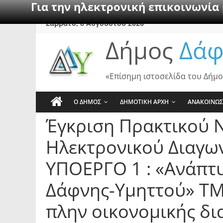
Για την ηλεκτρονική επικοινωνία
Skip
Σάββατο, 8 Αυγούστου 2026
to
Δήμος
Δάφ
content
«Επίσημη ιστοσελίδα του Δήμο
Ο ΔΗΜΟΣ
ΔΗΜΟΤΙΚΗ ΑΡΧΗ
ΑΝΑΚΟΙΝΩΣ
Έγκριση Πρακτικού Ν
Ηλεκτρονικού Διαγων
ΥΠΟΕΡΓΟ 1 : «Ανάπτυ
Δάφνης-Υμηττού» ΤΜ
πλην οικονομικής δι