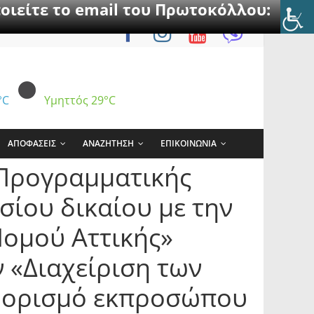
οιείτε το email του Πρωτοκόλλου:
°C
Υμηττός
29°C
ΑΠΟΦΑΣΕΙΣ
ΑΝΑΖΗΤΗΣΗ
ΕΠΙΚΟΙΝΩΝΙΑ
 Προγραμματικής
ίου δικαίου με την
Νομού Αττικής»
ν «Διαχείριση των
) ορισμό εκπροσώπου