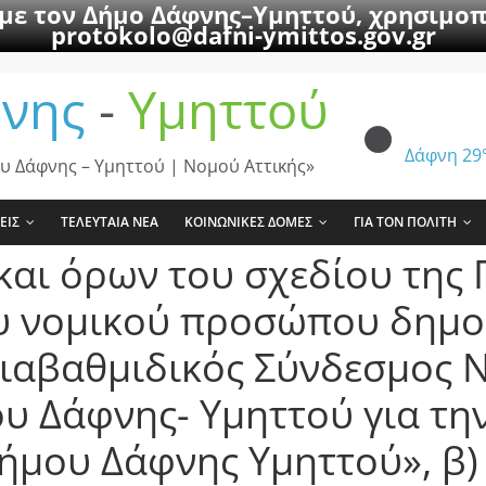
 με τον Δήμο Δάφνης–Υμηττού, χρησιμοπ
protokolo@dafni-ymittos.gov.gr
νης
-
Υμηττού
Δάφνη
29
υ Δάφνης – Υμηττού | Νομού Αττικής»
ΕΙΣ
ΤΕΛΕΥΤΑΙΑ ΝΕΑ
ΚΟΙΝΩΝΙΚΕΣ ΔΟΜΕΣ
ΓΙΑ ΤΟΝ ΠΟΛΙΤΗ
και όρων του σχεδίου της
υ νομικού προσώπου δημοσ
Διαβαθμιδικός Σύνδεσμος 
ου Δάφνης- Υμηττού για τη
ήμου Δάφνης Υμηττού», β