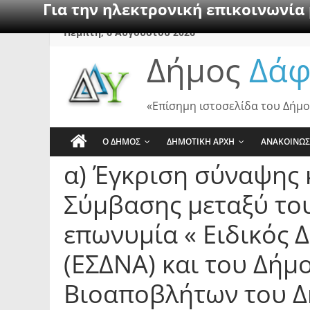
Για την ηλεκτρονική επικοινωνία
Skip
Πέμπτη, 6 Αυγούστου 2026
to
Δήμος
Δάφ
content
«Επίσημη ιστοσελίδα του Δήμο
Ο ΔΗΜΟΣ
ΔΗΜΟΤΙΚΗ ΑΡΧΗ
ΑΝΑΚΟΙΝΩΣ
α) Έγκριση σύναψης 
Σύμβασης μεταξύ το
επωνυμία « Ειδικός 
(ΕΣΔΝΑ) και του Δήμ
Βιοαποβλήτων του Δ