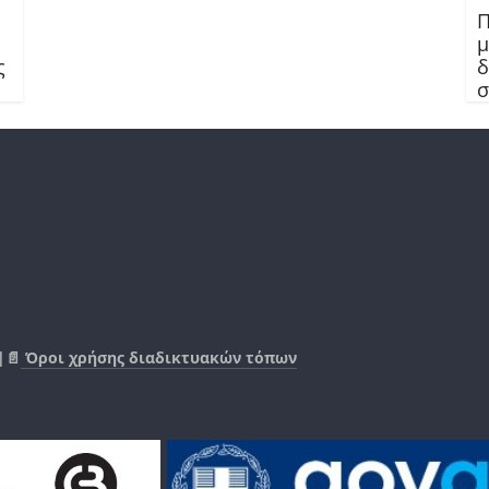
Π
μ
ς
δ
σ
|📄
Όροι χρήσης διαδικτυακών τόπων