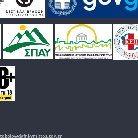
tokolo@dafni-ymittos.gov.gr