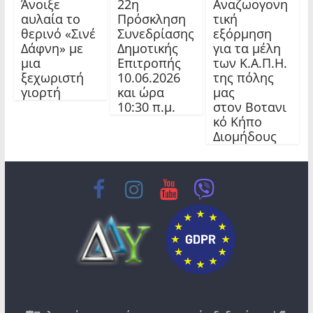
Άνοιξε
22η
Αναζωογονη
αυλαία το
Πρόσκληση
τική
θερινό «Σινέ
Συνεδρίασης
εξόρμηση
Δάφνη» με
Δημοτικής
για τα μέλη
μια
Επιτροπής
των Κ.Α.Π.Η.
ξεχωριστή
10.06.2026
της πόλης
γιορτή
και ώρα
μας
10:30 π.μ.
στον Βοτανι
κό Κήπο
Διομήδους