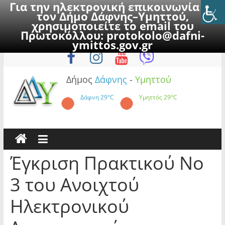
Για την ηλεκτρονική επικοινωνία με
τον Δήμο Δάφνης–Υμηττού,
χρησιμοποιείτε το email του
Πρωτοκόλλου:
protokolo@dafni-
Skip
Σάββατο, 8 Αυγούστου 2026
ymittos.gov.gr
to
content
Δήμος
Δάφνης
-
Υμηττού
Δάφνη
29°C
Υμηττός
29°C
Έγκριση Πρακτικού Νο
3 του Ανοιχτού
Ηλεκτρονικού