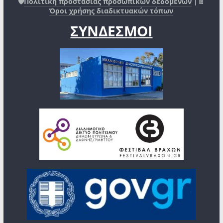
🛡️
Πολιτική προστασίας προσωπικών δεδομένων
|📄
Όροι χρήσης διαδικτυακών τόπων
ΣΥΝΔΕΣΜΟΙ