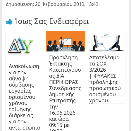
Δημοσίευση: 20 Φεβρουαρίου 2019, 13:49
Ίσως Σας Ενδιαφέρει
Πρόσκληση
Αποτελέσμα
Έκτακτης-
τα ΣΟΧ
Ανακοίνωση
Κατεπείγουσ
3/2026
για την
ας ΔΙΑ
| ΦΥΛΑΚΕΣ
σύναψη
ΠΕΡΙΦΟΡΑΣ
πρόσληψης
σύμβασης
Συνεδρίασης
προσωπικού
εργασίας
Δημοτικής
ορισμένου
ορισμένου
Επιτροπής
χρόνου
χρόνου
την
τρίμηνης
16.06.2026
διάρκειας
και ώρα
για την
09:15 με
αντιμετώπισ
10:00