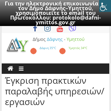
Για την ηλεκτρονική επικοινωνία με
τον Δήμο Δάφνης–Υμηττού,
χρησιμοποιείτε το email του
Πρωτοκόλλου:
protokolo@dafni-
Skip
Παρασκευή, 7 Αυγούστου 2026
ymittos.gov.gr
to
content
Δήμος
Δάφνης
-
Υμηττού
Δάφνη
35°C
Υμηττός
34°C
Έγκριση πρακτικών
παραλαβής υπηρεσιών/
εργασιών