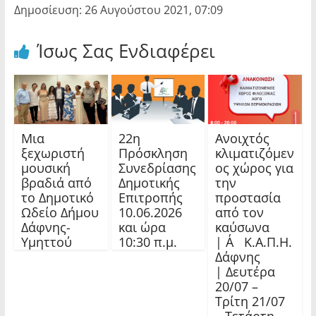
Δημοσίευση: 26 Αυγούστου 2021, 07:09
Ίσως Σας Ενδιαφέρει
Μια
22η
Ανοιχτός
ξεχωριστή
Πρόσκληση
κλιματιζόμεν
μουσική
Συνεδρίασης
ος χώρος για
βραδιά από
Δημοτικής
την
το Δημοτικό
Επιτροπής
προστασία
Ωδείο Δήμου
10.06.2026
από τον
Δάφνης-
και ώρα
καύσωνα
Υμηττού
10:30 π.μ.
| Α΄ Κ.Α.Π.Η.
Δάφνης
| Δευτέρα
20/07 –
Τρίτη 21/07
– Τετάρτη