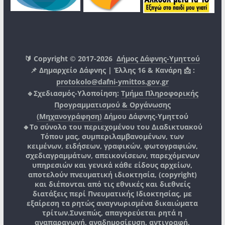
🔰 Copyright © 2017-2026
Δήμος Δάφνης-Υμηττού
📌 Δημαρχείο Δάφνης | Έλλης 16 & Κανάρη 📩 :
protokolo@dafni-ymittos.gov.gr
🔹Σχεδιασμός-Υλοποίηση:
Τμήμα Πληροφορικής
Προγραμματισμού & Οργάνωσης
(Μηχανογράφηση)
Δήμου Δάφνης-Υμηττού
🔸Το σύνολο του περιεχομένου του Διαδικτυακού
Τόπου μας, συμπεριλαμβανομένων, των
κειμένων, ειδήσεων, γραφικών, φωτογραφιών,
σχεδιαγραμμάτων, απεικονίσεων, παρεχόμενων
υπηρεσιών και γενικά κάθε είδους αρχείων,
αποτελούν πνευματική ιδιοκτησία, (copyright)
και διέπονται από τις εθνικές και διεθνείς
διατάξεις περί Πνευματικής Ιδιοκτησίας, με
εξαίρεση τα ρητώς αναγνωρισμένα δικαιώματα
τρίτων.
Συνεπώς, απαγορεύεται ρητά η
αναπαραγωγή, αναδημοσίευση, αντιγραφή,