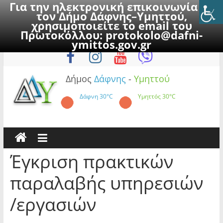
Για την ηλεκτρονική επικοινωνία με
τον Δήμο Δάφνης–Υμηττού,
χρησιμοποιείτε το email του
Πρωτοκόλλου:
protokolo@dafni-
Skip
Πέμπτη, 6 Αυγούστου 2026
ymittos.gov.gr
to
content
Δήμος
Δάφνης
-
Υμηττού
Δάφνη
30°C
Υμηττός
30°C
Έγκριση πρακτικών
παραλαβής υπηρεσιών
/εργασιών