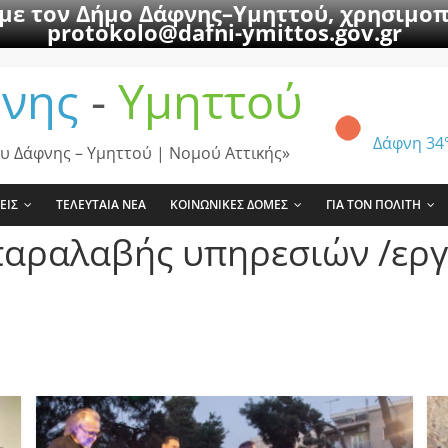
 με τον Δήμο Δάφνης–Υμηττού, χρησιμοπ
protokolo@dafni-ymittos.gov.gr
νης
-
Υμηττού
Δάφνη
34
υ Δάφνης – Υμηττού | Νομού Αττικής»
ΕΙΣ
ΤΕΛΕΥΤΑΙΑ ΝΕΑ
ΚΟΙΝΩΝΙΚΕΣ ΔΟΜΕΣ
ΓΙΑ ΤΟΝ ΠΟΛΙΤΗ
παραλαβής υπηρεσιών /ερ