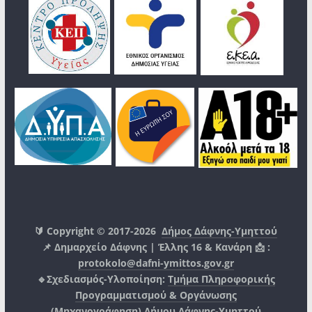
🔰 Copyright © 2017-2026
Δήμος Δάφνης-Υμηττού
📌 Δημαρχείο Δάφνης | Έλλης 16 & Κανάρη 📩 :
protokolo@dafni-ymittos.gov.gr
🔹Σχεδιασμός-Υλοποίηση:
Τμήμα Πληροφορικής
Προγραμματισμού & Οργάνωσης
(Μηχανογράφηση)
Δήμου Δάφνης-Υμηττού