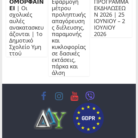
𝝤𝝡𝝤𝝦𝝫𝝖𝝞𝝢
Εφαρμογή
ΠΡΟΓΡΑΜΜΑ
𝝚𝝞 | Οι
μέτρου
ΕΚΔΗΛΩΣΕΩ
σχολικές
προληπτικής
Ν 2026 | 25
αυλές
απαγόρευση
ΙΟΥΝΙΟΥ – 2
ανακατασκευ
ς διέλευσης,
ΙΟΥΛΙΟΥ
άζονται | 1ο
παραμονής
2026
Δημοτικό
και
Σχολείο Υμη
κυκλοφορίας
ττού
σε δασικές
εκτάσεις,
πάρκα και
άλση