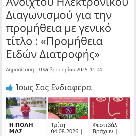
Ανοιχτού Ηλεκτρονικού
Διαγωνισμού για την
προμήθεια με γενικό
τίτλο : «Προμήθεια
Ειδών Διατροφής»
Δημοσίευση: 10 Φεβρουαρίου 2025, 11:04
Ίσως Σας Ενδιαφέρει
𝝜 𝝥𝝤𝝠𝝜
Τρίτη
Φεστιβάλ
𝝡𝝖𝝨
04.08.2026 |
Βράχων |