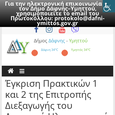
Για την ηλεκτρονική επικοινωνία με
τον Δήμο Δάφνης–Υμηττού,
χρησιμοποιείτε το email του
Πρωτοκόλλου:
protokolo@dafni-
Skip
Παρασκευή, 7 Αυγούστου 2026
ymittos.gov.gr
to
content
Δήμος
Δάφνης
-
Υμηττού
Δάφνη
34°C
Υμηττός
34°C
Έγκριση Πρακτικών 1
και 2 της Επιτροπής
Διεξαγωγής του