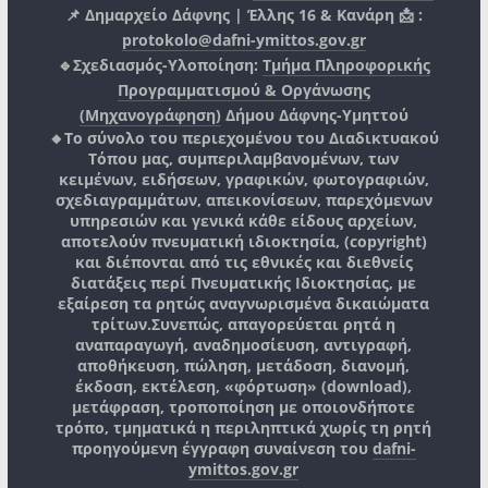
📌 Δημαρχείο Δάφνης | Έλλης 16 & Κανάρη 📩 :
protokolo@dafni-ymittos.gov.gr
🔹Σχεδιασμός-Υλοποίηση:
Τμήμα Πληροφορικής
Προγραμματισμού & Οργάνωσης
(Μηχανογράφηση)
Δήμου Δάφνης-Υμηττού
🔸Το σύνολο του περιεχομένου του Διαδικτυακού
Τόπου μας, συμπεριλαμβανομένων, των
κειμένων, ειδήσεων, γραφικών, φωτογραφιών,
σχεδιαγραμμάτων, απεικονίσεων, παρεχόμενων
υπηρεσιών και γενικά κάθε είδους αρχείων,
αποτελούν πνευματική ιδιοκτησία, (copyright)
και διέπονται από τις εθνικές και διεθνείς
διατάξεις περί Πνευματικής Ιδιοκτησίας, με
εξαίρεση τα ρητώς αναγνωρισμένα δικαιώματα
τρίτων.
Συνεπώς, απαγορεύεται ρητά η
αναπαραγωγή, αναδημοσίευση, αντιγραφή,
αποθήκευση, πώληση, μετάδοση, διανομή,
έκδοση, εκτέλεση, «φόρτωση» (download),
μετάφραση, τροποποίηση με οποιονδήποτε
τρόπο, τμηματικά η περιληπτικά χωρίς τη ρητή
προηγούμενη έγγραφη συναίνεση του
dafni-
ymittos.gov.gr