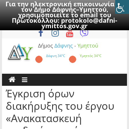
Για την ηλεκτρονική επικοινωνία με
τον Δήμο Δάφνης–Υμηττού,
χρησιμοποιείτε το email του
Πρωτοκόλλου:
protokolo@dafni-
Skip
Παρασκευή, 7 Αυγούστου 2026
ymittos.gov.gr
to
content
Δήμος
Δάφνης
-
Υμηττού
Δάφνη
34°C
Υμηττός
34°C
Έγκριση όρων
διακήρυξης του έργου
«Ανακατασκευή