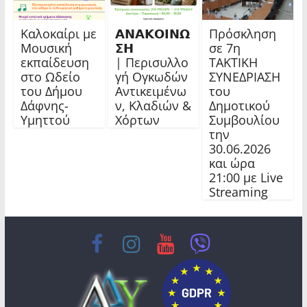
Καλοκαίρι με
𝝖𝝢𝝖𝝟𝝤𝝞𝝢𝝮
Πρόσκληση
Μουσική
𝝨𝝜
σε 7η
εκπαίδευση
| Περισυλλο
ΤΑΚΤΙΚΗ
στο Ωδείο
γή Ογκωδών
ΣΥΝΕΔΡΙΑΣΗ
του Δήμου
Αντικειμένω
του
Δάφνης-
ν, Κλαδιών &
Δημοτικού
Υμηττού
Χόρτων
Συμβουλίου
την
30.06.2026
και ώρα
21:00 με Live
Streaming