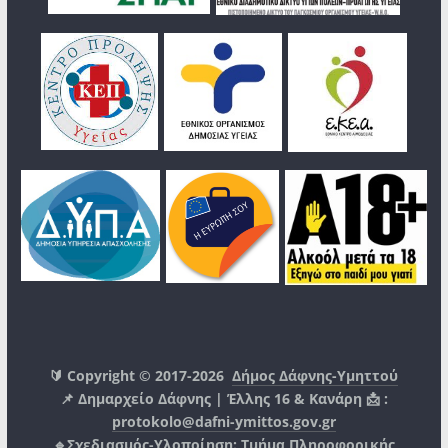
🔰 Copyright © 2017-2026
Δήμος Δάφνης-Υμηττού
📌 Δημαρχείο Δάφνης | Έλλης 16 & Κανάρη 📩 :
protokolo@dafni-ymittos.gov.gr
🔹Σχεδιασμός-Υλοποίηση:
Τμήμα Πληροφορικής