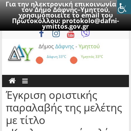
Για την ηλεκτρονική επικοινωνία με
τον Δήμο Δάφνης–Υμηττού,
χρησιμοποιείτε το email του
Πρωτοκόλλου:
protokolo@dafni-
Skip
Πέμπτη, 6 Αυγούστου 2026
ymittos.gov.gr
to
content
Δήμος
Δάφνης
-
Υμηττού
Δάφνη
33°C
Υμηττός
33°C
Έγκριση οριστικής
παραλαβής της μελέτης
με τίτλο