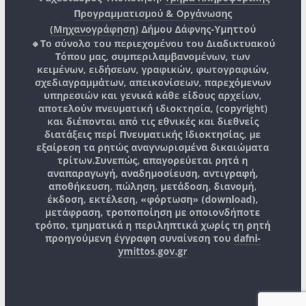
Προγραμματισμού & Οργάνωσης
(Μηχανογράφηση)
Δήμου Δάφνης-Υμηττού
🔸Το σύνολο του περιεχομένου του Διαδικτυακού
Τόπου μας, συμπεριλαμβανομένων, των
κειμένων, ειδήσεων, γραφικών, φωτογραφιών,
σχεδιαγραμμάτων, απεικονίσεων, παρεχόμενων
υπηρεσιών και γενικά κάθε είδους αρχείων,
αποτελούν πνευματική ιδιοκτησία, (copyright)
και διέπονται από τις εθνικές και διεθνείς
διατάξεις περί Πνευματικής Ιδιοκτησίας, με
εξαίρεση τα ρητώς αναγνωρισμένα δικαιώματα
τρίτων.
Συνεπώς, απαγορεύεται ρητά η
αναπαραγωγή, αναδημοσίευση, αντιγραφή,
αποθήκευση, πώληση, μετάδοση, διανομή,
έκδοση, εκτέλεση, «φόρτωση» (download),
μετάφραση, τροποποίηση με οποιονδήποτε
τρόπο, τμηματικά η περιληπτικά χωρίς τη ρητή
προηγούμενη έγγραφη συναίνεση του
dafni-
ymittos.gov.gr