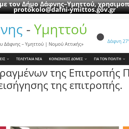
 με τον Δήμο Δάφνης–Υμηττού, χρησιμοπ
protokolo@dafni-ymittos.gov.gr
νης
-
Υμηττού
Δάφνη
27
υ Δάφνης – Υμηττού | Νομού Αττικής»
ΕΙΣ
ΤΕΛΕΥΤΑΙΑ ΝΕΑ
ΚΟΙΝΩΝΙΚΕΣ ΔΟΜΕΣ
ΓΙΑ ΤΟΝ ΠΟΛΙΤΗ
πραγμένων της Επιτροπής 
εισήγησης της επιτροπής.