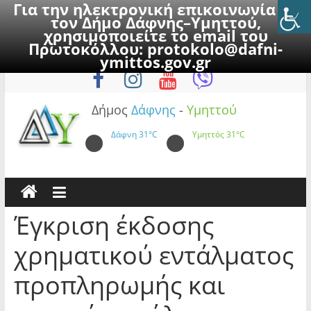
Για την ηλεκτρονική επικοινωνία με
τον Δήμο Δάφνης–Υμηττού,
χρησιμοποιείτε το email του
Πρωτοκόλλου:
protokolo@dafni-
Skip
Σάββατο, 8 Αυγούστου 2026
ymittos.gov.gr
to
content
Δήμος
Δάφνης
-
Υμηττού
Δάφνη
31°C
Υμηττός
31°C
Έγκριση έκδοσης
χρηματικού εντάλματος
προπληρωμής και