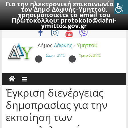
Για την ηλεκτρονική επικοινωνία με
τον Δήμο Δάφνης–Υμηττού,
χρησιμοποιείτε το email του
Πρωτοκόλλου:
protokolo@dafni-
Skip
Σάββατο, 8 Αυγούστου 2026
ymittos.gov.gr
to
content
Δήμος
Δάφνης
-
Υμηττού
Δάφνη
31°C
Υμηττός
31°C
Έγκριση διενέργειας
δημοπρασίας για την
εκποίηση των