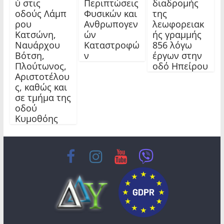
ύ στις
Περιπτώσεις
διαδρομής
οδούς Λάμπ
Φυσικών και
της
ρου
Ανθρωπογεν
λεωφορειακ
Κατσώνη,
ών
ής γραμμής
Ναυάρχου
Καταστροφώ
856 λόγω
Βότση,
ν
έργων στην
Πλούτωνος,
οδό Ηπείρου
Αριστοτέλου
ς, καθώς και
σε τμήμα της
οδού
Κυμοθόης