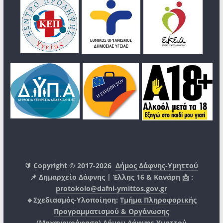
🔰 Copyright © 2017-2026
Δήμος Δάφνης-Υμηττού
📌 Δημαρχείο Δάφνης | Έλλης 16 & Κανάρη 📩 :
protokolo@dafni-ymittos.gov.gr
🔹Σχεδιασμός-Υλοποίηση:
Τμήμα Πληροφορικής
Προγραμματισμού & Οργάνωσης
(Μηχανογράφηση)
Δήμου Δάφνης-Υμηττού