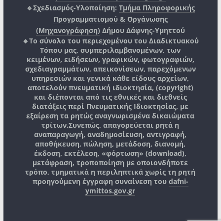
🔹Σχεδιασμός-Υλοποίηση:
Τμήμα Πληροφορικής
Προγραμματισμού & Οργάνωσης
(Μηχανογράφηση)
Δήμου Δάφνης-Υμηττού
🔸Το σύνολο του περιεχομένου του Διαδικτυακού
Τόπου μας, συμπεριλαμβανομένων, των
κειμένων, ειδήσεων, γραφικών, φωτογραφιών,
σχεδιαγραμμάτων, απεικονίσεων, παρεχόμενων
υπηρεσιών και γενικά κάθε είδους αρχείων,
αποτελούν πνευματική ιδιοκτησία, (copyright)
και διέπονται από τις εθνικές και διεθνείς
διατάξεις περί Πνευματικής Ιδιοκτησίας, με
εξαίρεση τα ρητώς αναγνωρισμένα δικαιώματα
τρίτων.
Συνεπώς, απαγορεύεται ρητά η
αναπαραγωγή, αναδημοσίευση, αντιγραφή,
αποθήκευση, πώληση, μετάδοση, διανομή,
έκδοση, εκτέλεση, «φόρτωση» (download),
μετάφραση, τροποποίηση με οποιονδήποτε
τρόπο, τμηματικά η περιληπτικά χωρίς τη ρητή
προηγούμενη έγγραφη συναίνεση του
dafni-
ymittos.gov.gr