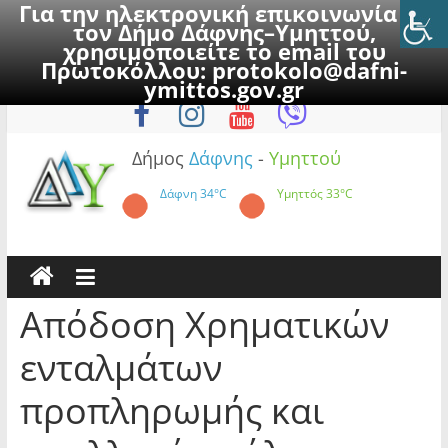
Για την ηλεκτρονική επικοινωνία με
τον Δήμο Δάφνης–Υμηττού,
χρησιμοποιείτε το email του
Πρωτοκόλλου:
protokolo@dafni-
Skip
Κυριακή, 9 Αυγούστου 2026
ymittos.gov.gr
to
content
Δήμος
Δάφνης
-
Υμηττού
Δάφνη
34°C
Υμηττός
33°C
Απόδοση Χρηματικών
ενταλμάτων
προπληρωμής και