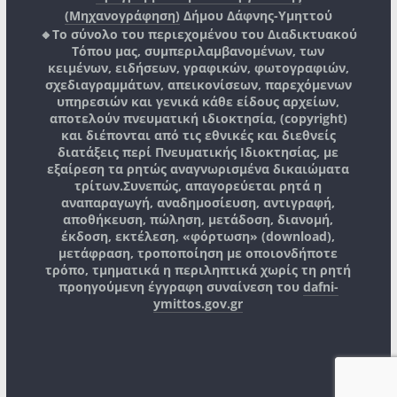
(Μηχανογράφηση)
Δήμου Δάφνης-Υμηττού
🔸Το σύνολο του περιεχομένου του Διαδικτυακού
Τόπου μας, συμπεριλαμβανομένων, των
κειμένων, ειδήσεων, γραφικών, φωτογραφιών,
σχεδιαγραμμάτων, απεικονίσεων, παρεχόμενων
υπηρεσιών και γενικά κάθε είδους αρχείων,
αποτελούν πνευματική ιδιοκτησία, (copyright)
και διέπονται από τις εθνικές και διεθνείς
διατάξεις περί Πνευματικής Ιδιοκτησίας, με
εξαίρεση τα ρητώς αναγνωρισμένα δικαιώματα
τρίτων.
Συνεπώς, απαγορεύεται ρητά η
αναπαραγωγή, αναδημοσίευση, αντιγραφή,
αποθήκευση, πώληση, μετάδοση, διανομή,
έκδοση, εκτέλεση, «φόρτωση» (download),
μετάφραση, τροποποίηση με οποιονδήποτε
τρόπο, τμηματικά η περιληπτικά χωρίς τη ρητή
προηγούμενη έγγραφη συναίνεση του
dafni-
ymittos.gov.gr