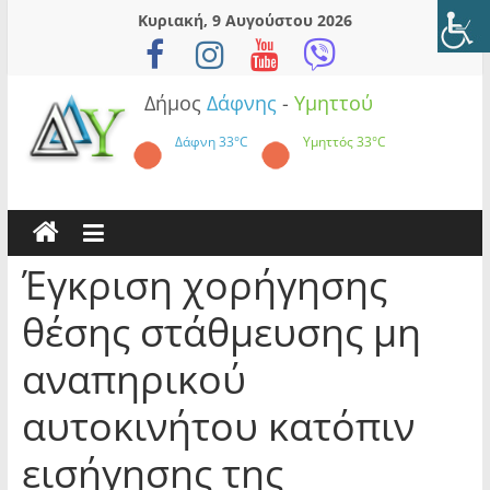
Skip
Κυριακή, 9 Αυγούστου 2026
to
content
Δήμος
Δάφνης
-
Υμηττού
Δάφνη
33°C
Υμηττός
33°C
Έγκριση χορήγησης
θέσης στάθμευσης μη
αναπηρικού
αυτοκινήτου κατόπιν
εισήγησης της