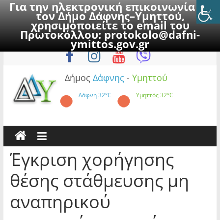
Για την ηλεκτρονική επικοινωνία με
τον Δήμο Δάφνης–Υμηττού,
χρησιμοποιείτε το email του
Πρωτοκόλλου:
protokolo@dafni-
Skip
Κυριακή, 9 Αυγούστου 2026
ymittos.gov.gr
to
content
Δήμος
Δάφνης
-
Υμηττού
Δάφνη
32°C
Υμηττός
32°C
Έγκριση χορήγησης
θέσης στάθμευσης μη
αναπηρικού