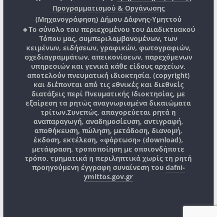
Προγραμματισμού & Οργάνωσης
(Μηχανογράφηση)
Δήμου Δάφνης-Υμηττού
🔸Το σύνολο του περιεχομένου του Διαδικτυακού
Τόπου μας, συμπεριλαμβανομένων, των
κειμένων, ειδήσεων, γραφικών, φωτογραφιών,
σχεδιαγραμμάτων, απεικονίσεων, παρεχόμενων
υπηρεσιών και γενικά κάθε είδους αρχείων,
αποτελούν πνευματική ιδιοκτησία, (copyright)
και διέπονται από τις εθνικές και διεθνείς
διατάξεις περί Πνευματικής Ιδιοκτησίας, με
εξαίρεση τα ρητώς αναγνωρισμένα δικαιώματα
τρίτων.
Συνεπώς, απαγορεύεται ρητά η
αναπαραγωγή, αναδημοσίευση, αντιγραφή,
αποθήκευση, πώληση, μετάδοση, διανομή,
έκδοση, εκτέλεση, «φόρτωση» (download),
μετάφραση, τροποποίηση με οποιονδήποτε
τρόπο, τμηματικά η περιληπτικά χωρίς τη ρητή
προηγούμενη έγγραφη συναίνεση του
dafni-
ymittos.gov.gr