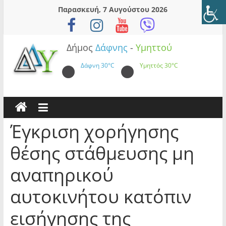
Skip
Παρασκευή, 7 Αυγούστου 2026
to
content
Δήμος
Δάφνης
-
Υμηττού
Δάφνη
30°C
Υμηττός
30°C
Έγκριση χορήγησης
θέσης στάθμευσης μη
αναπηρικού
αυτοκινήτου κατόπιν
εισήγησης της