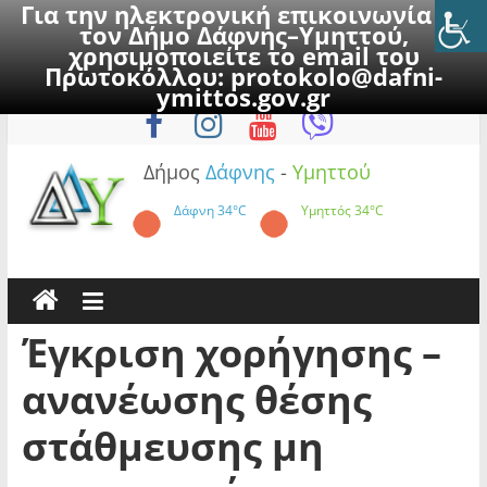
Για την ηλεκτρονική επικοινωνία με
τον Δήμο Δάφνης–Υμηττού,
χρησιμοποιείτε το email του
Πρωτοκόλλου:
protokolo@dafni-
Skip
Πέμπτη, 6 Αυγούστου 2026
ymittos.gov.gr
to
content
Δήμος
Δάφνης
-
Υμηττού
Δάφνη
34°C
Υμηττός
34°C
Έγκριση χορήγησης –
ανανέωσης θέσης
στάθμευσης μη