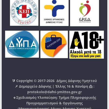
🔰 Copyright © 2017-2026
Δήμος Δάφνης-Υμηττού
📌 Δημαρχείο Δάφνης | Έλλης 16 & Κανάρη 📩 :
protokolo@dafni-ymittos.gov.gr
🔹Σχεδιασμός-Υλοποίηση:
Τμήμα Πληροφορικής
Προγραμματισμού & Οργάνωσης
(Μηχανογράφηση)
Δήμου Δάφνης-Υμηττού