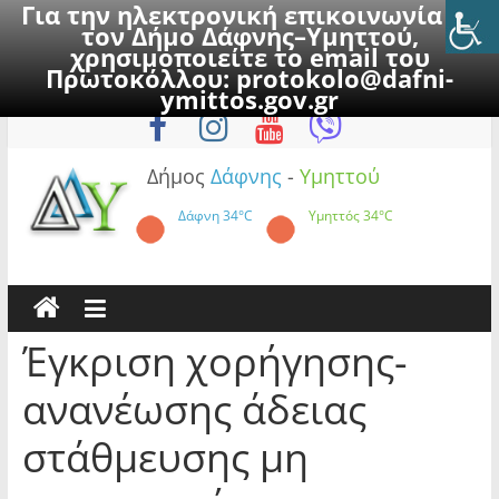
Για την ηλεκτρονική επικοινωνία με
τον Δήμο Δάφνης–Υμηττού,
χρησιμοποιείτε το email του
Πρωτοκόλλου:
protokolo@dafni-
Skip
Παρασκευή, 7 Αυγούστου 2026
ymittos.gov.gr
to
content
Δήμος
Δάφνης
-
Υμηττού
Δάφνη
34°C
Υμηττός
34°C
Έγκριση χορήγησης-
ανανέωσης άδειας
στάθμευσης μη