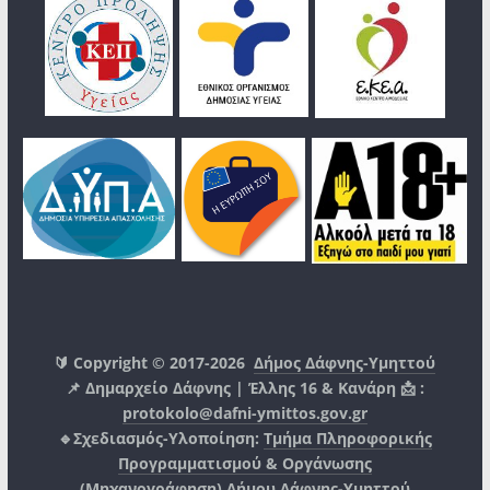
🔰 Copyright © 2017-2026
Δήμος Δάφνης-Υμηττού
📌 Δημαρχείο Δάφνης | Έλλης 16 & Κανάρη 📩 :
protokolo@dafni-ymittos.gov.gr
🔹Σχεδιασμός-Υλοποίηση:
Τμήμα Πληροφορικής
Προγραμματισμού & Οργάνωσης
(Μηχανογράφηση)
Δήμου Δάφνης-Υμηττού