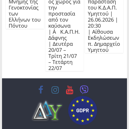
Μνήμης της
ος χώρος για
παράσταση
Γενοκτονίας
την
του Κ.Δ.Α.Π.
των
προστασία
Υμηττού |
Ελλήνων του
από τον
26.06.2026 |
Πόντου
καύσωνα
20:30
| Α΄ Κ.Α.Π.Η.
| Αίθουσα
Δάφνης
Εκδηλώσεων
| Δευτέρα
π. Δημαρχείο
20/07 –
Υμηττού
Τρίτη 21/07
– Τετάρτη
22/07