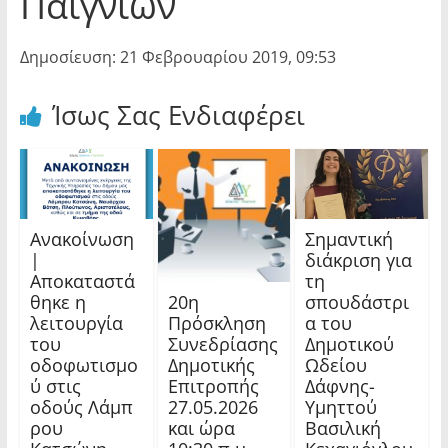
Παιγνίων
Δημοσίευση: 21 Φεβρουαρίου 2019, 09:53
Ίσως Σας Ενδιαφέρει
Ανακοίνωση
Σημαντική
|
διάκριση για
Αποκαταστά
τη
20η
θηκε η
σπουδάστρι
Πρόσκληση
λειτουργία
α του
Συνεδρίασης
του
Δημοτικού
Δημοτικής
οδοφωτισμο
Ωδείου
Επιτροπής
ύ στις
Δάφνης-
27.05.2026
οδούς Λάμπ
Υμηττού
και ώρα
ρου
Βασιλική