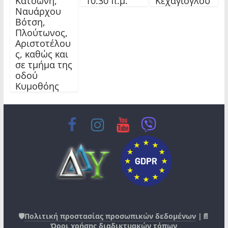
10:30 π.μ.
Κατσώνη,
Κεχαγιόγλου
Ναυάρχου
Βότση,
Πλούτωνος,
Αριστοτέλου
ς, καθώς και
σε τμήμα της
οδού
Κυμοθόης
🛡️
Πολιτική προστασίας προσωπικών δεδομένων
|📄
Όροι χρήσης διαδικτυακών τόπων