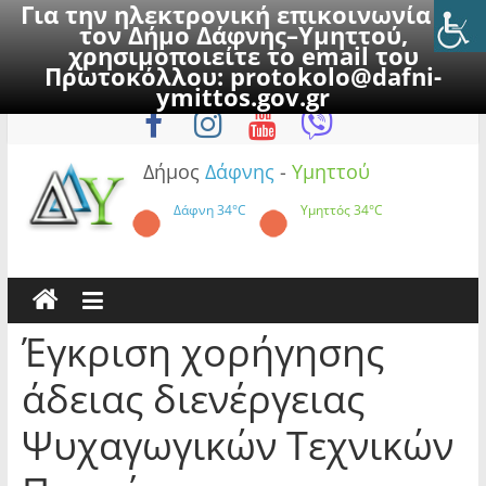
Για την ηλεκτρονική επικοινωνία με
τον Δήμο Δάφνης–Υμηττού,
χρησιμοποιείτε το email του
Πρωτοκόλλου:
protokolo@dafni-
Skip
Πέμπτη, 6 Αυγούστου 2026
ymittos.gov.gr
to
content
Δήμος
Δάφνης
-
Υμηττού
Δάφνη
34°C
Υμηττός
34°C
Έγκριση χορήγησης
άδειας διενέργειας
Ψυχαγωγικών Τεχνικών