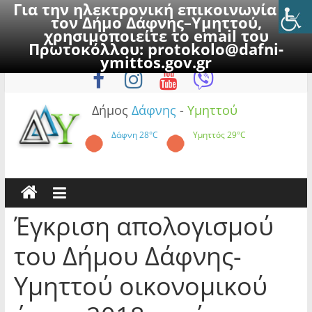
Για την ηλεκτρονική επικοινωνία με
τον Δήμο Δάφνης–Υμηττού,
χρησιμοποιείτε το email του
Πρωτοκόλλου:
protokolo@dafni-
Skip
Παρασκευή, 7 Αυγούστου 2026
ymittos.gov.gr
to
content
Δήμος
Δάφνης
-
Υμηττού
Δάφνη
28°C
Υμηττός
29°C
Έγκριση απολογισμού
του Δήμου Δάφνης-
Υμηττού οικονομικού