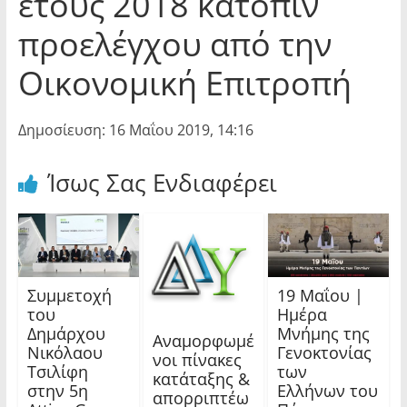
έτους 2018 κατόπιν
προελέγχου από την
Οικονομική Επιτροπή
Δημοσίευση: 16 Μαΐου 2019, 14:16
Ίσως Σας Ενδιαφέρει
Συμμετοχή
19 Μαΐου |
του
Ημέρα
Δημάρχου
Μνήμης της
Αναμορφωμέ
Νικόλαου
Γενοκτονίας
νοι πίνακες
Τσιλίφη
των
κατάταξης &
στην 5η
Ελλήνων του
απορριπτέω