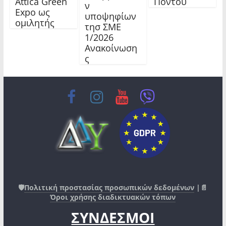
Attica Green
Πόντου
ν
Expo ως
υποψηφίων
ομιλητής
τησ ΣΜΕ
1/2026
Ανακοίνωση
ς
🛡️
Πολιτική προστασίας προσωπικών δεδομένων
|📄
Όροι χρήσης διαδικτυακών τόπων
ΣΥΝΔΕΣΜΟΙ