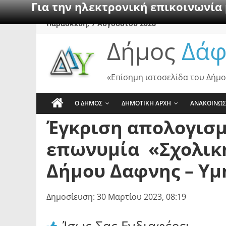
Για την ηλεκτρονική επικοινωνία
Skip
Παρασκευή, 7 Αυγούστου 2026
to
Δήμος
Δάφ
content
«Επίσημη ιστοσελίδα του Δήμο
Ο ΔΗΜΟΣ
ΔΗΜΟΤΙΚΗ ΑΡΧΗ
ΑΝΑΚΟΙΝΩΣ
Έγκριση απολογισμο
επωνυμία «Σχολική
Δήμου Δαφνης – Υμ
Δημοσίευση: 30 Μαρτίου 2023, 08:19