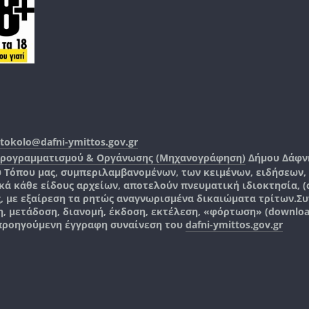
tokolo@dafni-ymittos.gov.gr
Προγραμματισμού & Οργάνωσης (Μηχανογράφηση)
Δήμου Δάφν
ύ Τόπου μας, συμπεριλαμβανομένων, των κειμένων, ειδήσεων
 κάθε είδους αρχείων, αποτελούν πνευματική ιδιοκτησία, (co
ς, με εξαίρεση τα ρητώς αναγνωρισμένα δικαιώματα τρίτων.
Συ
, μετάδοση, διανομή, έκδοση, εκτέλεση, «φόρτωση» (downlo
 προηγούμενη έγγραφη συναίνεση του
dafni-ymittos.gov.gr