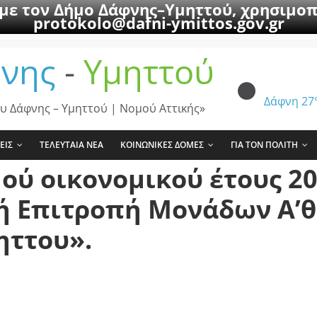
 με τον Δήμο Δάφνης–Υμηττού, χρησιμοπ
protokolo@dafni-ymittos.gov.gr
νης
-
Υμηττού
Δάφνη
27
υ Δάφνης – Υμηττού | Νομού Αττικής»
ΕΙΣ
ΤΕΛΕΥΤΑΙΑ ΝΕΑ
ΚΟΙΝΩΝΙΚΕΣ ΔΟΜΕΣ
ΓΙΑ ΤΟΝ ΠΟΛΙΤΗ
ύ οικονομικού έτους 202
 Επιτροπή Μονάδων Α’θ
ηττου».