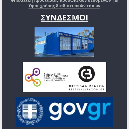
🛡️
Πολιτική προστασίας προσωπικών δεδομένων
|📄
Όροι χρήσης διαδικτυακών τόπων
ΣΥΝΔΕΣΜΟΙ