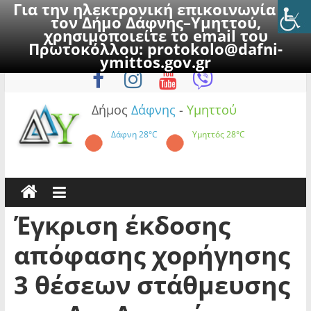
Για την ηλεκτρονική επικοινωνία με
τον Δήμο Δάφνης–Υμηττού,
χρησιμοποιείτε το email του
Πρωτοκόλλου:
protokolo@dafni-
Skip
Παρασκευή, 7 Αυγούστου 2026
ymittos.gov.gr
to
content
Δήμος
Δάφνης
-
Υμηττού
Δάφνη
28°C
Υμηττός
28°C
Έγκριση έκδοσης
απόφασης χορήγησης
3 θέσεων στάθμευσης