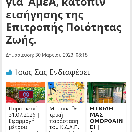
για ΑμεΑ, κατόπιν
εισήγησης της
Επιτροπής Ποιότητας
Ζωής.
Δημοσίευση: 30 Μαρτίου 2023, 08:18
Ίσως Σας Ενδιαφέρει
Παρασκευή
Μουσικοθεα
𝝜 𝝥𝝤𝝠𝝜
31.07.2026 |
τρική
𝝡𝝖𝝨
Εφαρμογή
παράσταση
𝝤𝝡𝝤𝝦𝝫𝝖𝝞𝝢
μέτρου
του Κ.Δ.Α.Π.
𝝚𝝞 |