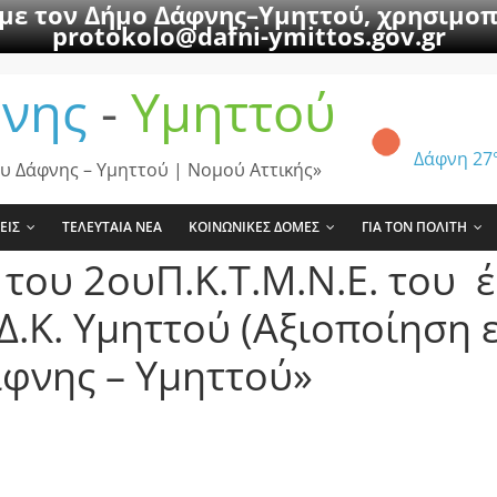
 με τον Δήμο Δάφνης–Υμηττού, χρησιμοπ
protokolo@dafni-ymittos.gov.gr
νης
-
Υμηττού
Δάφνη
27
υ Δάφνης – Υμηττού | Νομού Αττικής»
ΕΙΣ
ΤΕΛΕΥΤΑΙΑ ΝΕΑ
ΚΟΙΝΩΝΙΚΕΣ ΔΟΜΕΣ
ΓΙΑ ΤΟΝ ΠΟΛΙΤΗ
 του 2ουΠ.Κ.Τ.Μ.Ν.Ε. του 
.Κ. Υμηττού (Αξιοποίηση 
φνης – Υμηττού»