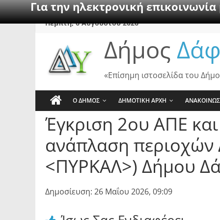
Για την ηλεκτρονική επικοινωνία
Skip
Πέμπτη, 6 Αυγούστου 2026
to
Δήμος
Δάφ
content
«Επίσημη ιστοσελίδα του Δήμο
Ο ΔΗΜΟΣ
ΔΗΜΟΤΙΚΗ ΑΡΧΗ
ΑΝΑΚΟΙΝΩΣ
Έγκριση 2ου ΑΠΕ και
ανάπλαση περιοχών Δ
<ΠΥΡΚΑΛ>) Δήμου Δά
Δημοσίευση: 26 Μαΐου 2026, 09:09