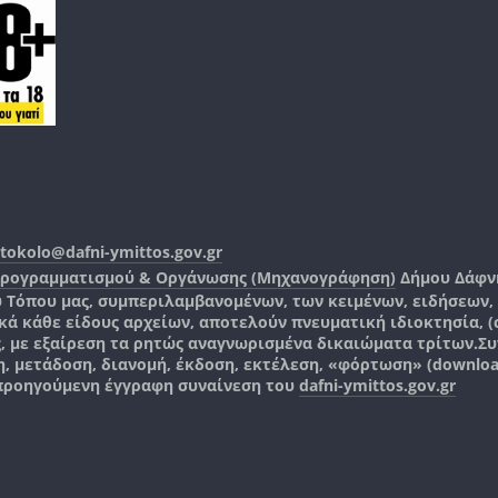
tokolo@dafni-ymittos.gov.gr
Προγραμματισμού & Οργάνωσης (Μηχανογράφηση)
Δήμου Δάφν
ύ Τόπου μας, συμπεριλαμβανομένων, των κειμένων, ειδήσεων
 κάθε είδους αρχείων, αποτελούν πνευματική ιδιοκτησία, (co
ς, με εξαίρεση τα ρητώς αναγνωρισμένα δικαιώματα τρίτων.
Συ
, μετάδοση, διανομή, έκδοση, εκτέλεση, «φόρτωση» (downlo
 προηγούμενη έγγραφη συναίνεση του
dafni-ymittos.gov.gr