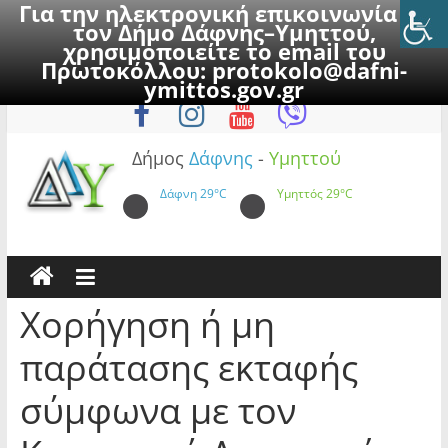
Για την ηλεκτρονική επικοινωνία με
τον Δήμο Δάφνης–Υμηττού,
χρησιμοποιείτε το email του
Πρωτοκόλλου:
protokolo@dafni-
Skip
Παρασκευή, 7 Αυγούστου 2026
ymittos.gov.gr
to
content
Δήμος
Δάφνης
-
Υμηττού
Δάφνη
29°C
Υμηττός
29°C
Χορήγηση ή μη
παράτασης εκταφής
σύμφωνα με τον