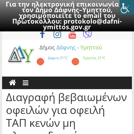
Για την ηλεκτρονική επικοινωνία με
τον Δήμο Δάφνης–Υμηττού,
χρησιμοποιείτε το email του
Πρωτοκόλλου:
protokolo@dafni-
Skip
Πέμπτη, 6 Αυγούστου 2026
ymittos.gov.gr
to
content
Δήμος
Δάφνης
-
Υμηττού
Δάφνη
31°C
Υμηττός
31°C
Διαγραφή βεβαιωμένων
οφειλών για οφειλή
ΤΑΠ κενών μη