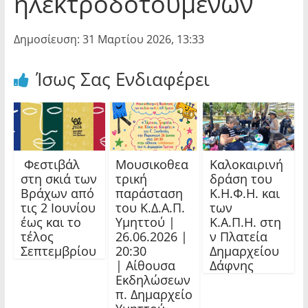
ηλεκτροδοτούμενων
Δημοσίευση: 31 Μαρτίου 2026, 13:33
Ίσως Σας Ενδιαφέρει
Φεστιβάλ
Μουσικοθεα
Καλοκαιρινή
στη σκιά των
τρική
δράση του
Βράχων από
παράσταση
Κ.Η.Φ.Η. και
τις 2 Ιουνίου
του Κ.Δ.Α.Π.
των
έως και το
Υμηττού |
Κ.Α.Π.Η. στη
τέλος
26.06.2026 |
ν Πλατεία
Σεπτεμβρίου
20:30
Δημαρχείου
| Αίθουσα
Δάφνης
Εκδηλώσεων
π. Δημαρχείο