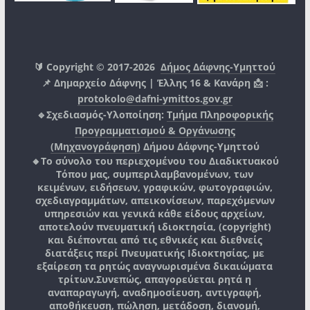
🔰 Copyright © 2017-2026
Δήμος Δάφνης-Υμηττού
📌 Δημαρχείο Δάφνης | Έλλης 16 & Κανάρη 📩 :
protokolo@dafni-ymittos.gov.gr
🔹Σχεδιασμός-Υλοποίηση:
Τμήμα Πληροφορικής
Προγραμματισμού & Οργάνωσης
(Μηχανογράφηση)
Δήμου Δάφνης-Υμηττού
🔸Το σύνολο του περιεχομένου του Διαδικτυακού
Τόπου μας, συμπεριλαμβανομένων, των
κειμένων, ειδήσεων, γραφικών, φωτογραφιών,
σχεδιαγραμμάτων, απεικονίσεων, παρεχόμενων
υπηρεσιών και γενικά κάθε είδους αρχείων,
αποτελούν πνευματική ιδιοκτησία, (copyright)
και διέπονται από τις εθνικές και διεθνείς
διατάξεις περί Πνευματικής Ιδιοκτησίας, με
εξαίρεση τα ρητώς αναγνωρισμένα δικαιώματα
τρίτων.
Συνεπώς, απαγορεύεται ρητά η
αναπαραγωγή, αναδημοσίευση, αντιγραφή,
αποθήκευση, πώληση, μετάδοση, διανομή,