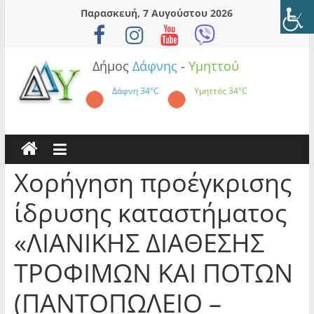
Skip
Παρασκευή, 7 Αυγούστου 2026
to
content
Δήμος
Δάφνης
-
Υμηττού
Δάφνη
34°C
Υμηττός
34°C
Χορήγηση προέγκρισης
ίδρυσης καταστήματος
«ΛΙΑΝΙΚΗΣ ΔΙΑΘΕΣΗΣ
ΤΡΟΦΙΜΩΝ ΚΑΙ ΠΟΤΩΝ
(ΠΑΝΤΟΠΩΛΕΙΟ –