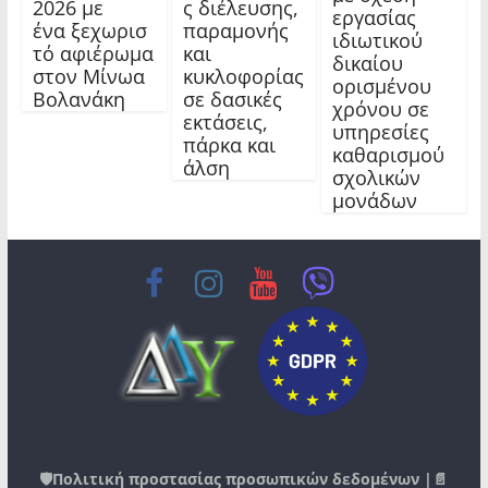
2026 με
ς διέλευσης,
εργασίας
ένα ξεχωρισ
παραμονής
ιδιωτικού
τό αφιέρωμα
και
δικαίου
στον Μίνωα
κυκλοφορίας
ορισμένου
Βολανάκη
σε δασικές
χρόνου σε
εκτάσεις,
υπηρεσίες
πάρκα και
καθαρισμού
άλση
σχολικών
μονάδων
🛡️
Πολιτική προστασίας προσωπικών δεδομένων
|📄