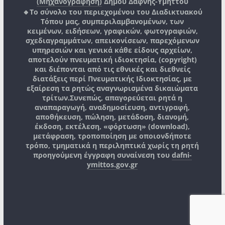
(Μηχανογράφηση)
Δήμου Δάφνης-Υμηττού
🔸Το σύνολο του περιεχομένου του Διαδικτυακού
Τόπου μας, συμπεριλαμβανομένων, των
κειμένων, ειδήσεων, γραφικών, φωτογραφιών,
σχεδιαγραμμάτων, απεικονίσεων, παρεχόμενων
υπηρεσιών και γενικά κάθε είδους αρχείων,
αποτελούν πνευματική ιδιοκτησία, (copyright)
και διέπονται από τις εθνικές και διεθνείς
διατάξεις περί Πνευματικής Ιδιοκτησίας, με
εξαίρεση τα ρητώς αναγνωρισμένα δικαιώματα
τρίτων.
Συνεπώς, απαγορεύεται ρητά η
αναπαραγωγή, αναδημοσίευση, αντιγραφή,
αποθήκευση, πώληση, μετάδοση, διανομή,
έκδοση, εκτέλεση, «φόρτωση» (download),
μετάφραση, τροποποίηση με οποιονδήποτε
τρόπο, τμηματικά η περιληπτικά χωρίς τη ρητή
προηγούμενη έγγραφη συναίνεση του
dafni-
ymittos.gov.gr