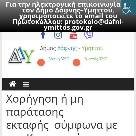
Για την ηλεκτρονική επικοινωνία με
τον Δήμο Δάφνης–Υμηττού,
χρησιμοποιείτε το email του
Πρωτοκόλλου:
protokolo@dafni-
Skip
Παρασκευή, 7 Αυγούστου 2026
ymittos.gov.gr
to
content
Δήμος
Δάφνης
-
Υμηττού
Δάφνη
32°C
Υμηττός
32°C
Χορήγηση ή μη
παράτασης
εκταφής σύμφωνα με