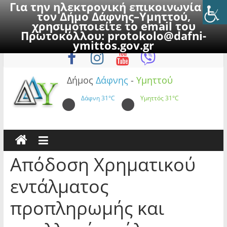
Για την ηλεκτρονική επικοινωνία με
τον Δήμο Δάφνης–Υμηττού,
χρησιμοποιείτε το email του
Πρωτοκόλλου:
protokolo@dafni-
Skip
Σάββατο, 8 Αυγούστου 2026
ymittos.gov.gr
to
content
Δήμος
Δάφνης
-
Υμηττού
Δάφνη
31°C
Υμηττός
31°C
Απόδοση Χρηματικού
εντάλματος
προπληρωμής και