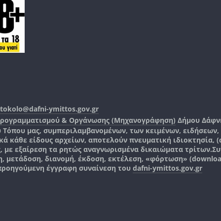
tokolo@dafni-ymittos.gov.gr
Προγραμματισμού & Οργάνωσης (Μηχανογράφηση)
Δήμου Δάφν
ύ Τόπου μας, συμπεριλαμβανομένων, των κειμένων, ειδήσεων
 κάθε είδους αρχείων, αποτελούν πνευματική ιδιοκτησία, (co
ς, με εξαίρεση τα ρητώς αναγνωρισμένα δικαιώματα τρίτων.
Συ
, μετάδοση, διανομή, έκδοση, εκτέλεση, «φόρτωση» (downlo
 προηγούμενη έγγραφη συναίνεση του
dafni-ymittos.gov.gr