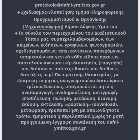
protokolo@dafni-ymittos.gov.gr
🔹Σχεδιασμός-Υλοποίηση:
Τμήμα Πληροφορικής
Προγραμματισμού & Οργάνωσης
(Μηχανογράφηση)
Δήμου Δάφνης-Υμηττού
🔸Το σύνολο του περιεχομένου του Διαδικτυακού
Τόπου μας, συμπεριλαμβανομένων, των
κειμένων, ειδήσεων, γραφικών, φωτογραφιών,
σχεδιαγραμμάτων, απεικονίσεων, παρεχόμενων
υπηρεσιών και γενικά κάθε είδους αρχείων,
αποτελούν πνευματική ιδιοκτησία, (copyright)
και διέπονται από τις εθνικές και διεθνείς
διατάξεις περί Πνευματικής Ιδιοκτησίας, με
εξαίρεση τα ρητώς αναγνωρισμένα δικαιώματα
τρίτων.
Συνεπώς, απαγορεύεται ρητά η
αναπαραγωγή, αναδημοσίευση, αντιγραφή,
αποθήκευση, πώληση, μετάδοση, διανομή,
έκδοση, εκτέλεση, «φόρτωση» (download),
μετάφραση, τροποποίηση με οποιονδήποτε
τρόπο, τμηματικά η περιληπτικά χωρίς τη ρητή
προηγούμενη έγγραφη συναίνεση του
dafni-
ymittos.gov.gr