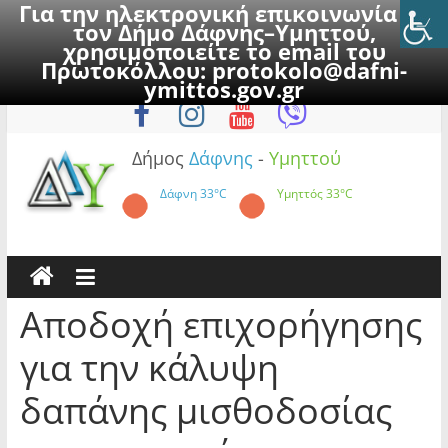
Για την ηλεκτρονική επικοινωνία με
τον Δήμο Δάφνης–Υμηττού,
χρησιμοποιείτε το email του
Πρωτοκόλλου:
protokolo@dafni-
Skip
Κυριακή, 9 Αυγούστου 2026
ymittos.gov.gr
to
content
Δήμος
Δάφνης
-
Υμηττού
Δάφνη
33°C
Υμηττός
33°C
Αποδοχή επιχορήγησης
για την κάλυψη
δαπάνης μισθοδοσίας