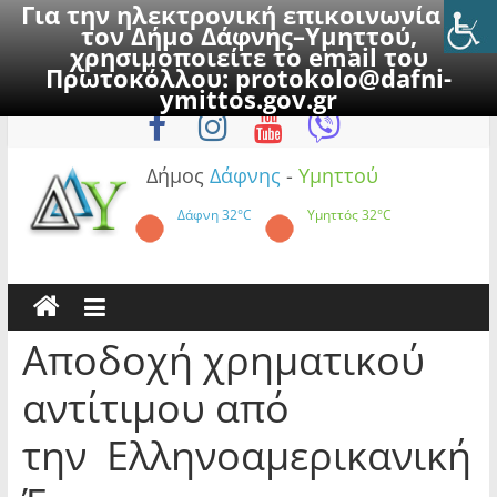
Για την ηλεκτρονική επικοινωνία με
τον Δήμο Δάφνης–Υμηττού,
χρησιμοποιείτε το email του
Πρωτοκόλλου:
protokolo@dafni-
Skip
Κυριακή, 9 Αυγούστου 2026
ymittos.gov.gr
to
content
Δήμος
Δάφνης
-
Υμηττού
Δάφνη
32°C
Υμηττός
32°C
Αποδοχή χρηματικού
αντίτιμου από
την Ελληνοαμερικανική