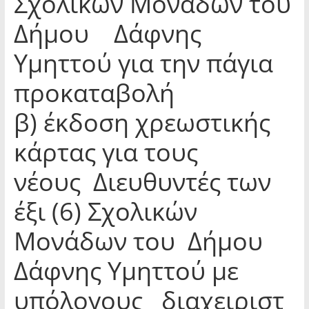
Σχολικών Μονάδων του
Δήμου Δάφνης
Υμηττού για την πάγια
προκαταβολή
β) έκδοση χρεωστικής
κάρτας για τους
νέους Διευθυντές των
έξι (6) Σχολικών
Μονάδων του Δήμου
Δάφνης Υμηττού με
υπόλογους διαχειριστ