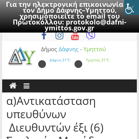
Για την ηλεκτρονική επικοινωνία με
τον Δήμο Δάφνης–Υμηττού,
χρησιμοποιείτε το email του
Πρωτοκόλλου:
protokolo@dafni-
Skip
Παρασκευή, 7 Αυγούστου 2026
ymittos.gov.gr
to
content
Δήμος
Δάφνης
-
Υμηττού
Δάφνη
31°C
Υμηττός
31°C
α)Αντικατάσταση
υπευθύνων
Διευθυντών έξι (6)