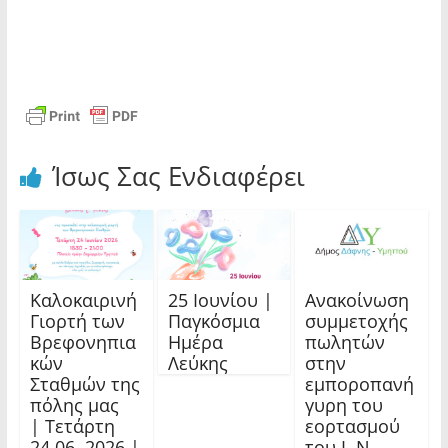
Ίσως Σας Ενδιαφέρει
Καλοκαιρινή
25 Ιουνίου |
Ανακοίνωση
Γιορτή των
Παγκόσμια
συμμετοχής
Βρεφονηπια
Ημέρα
πωλητών
κών
Λεύκης
στην
Σταθμών της
εμποροπανή
πόλης μας
γυρη του
| Τετάρτη
εορτασμού
24.06. 2026 |
του Ι. Ν.