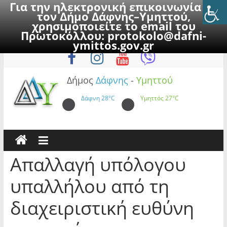
Για την ηλεκτρονική επικοινωνία με
τον Δήμο Δάφνης–Υμηττού,
χρησιμοποιείτε το email του
Πρωτοκόλλου:
protokolo@dafni-
Skip
Πέμπτη, 6 Αυγούστου 2026
ymittos.gov.gr
to
content
Δήμος
Δάφνης
-
Υμηττού
Δάφνη
28°C
Υμηττός
27°C
Απαλλαγή υπόλογου
υπαλλήλου από τη
διαχειριστική ευθύνη