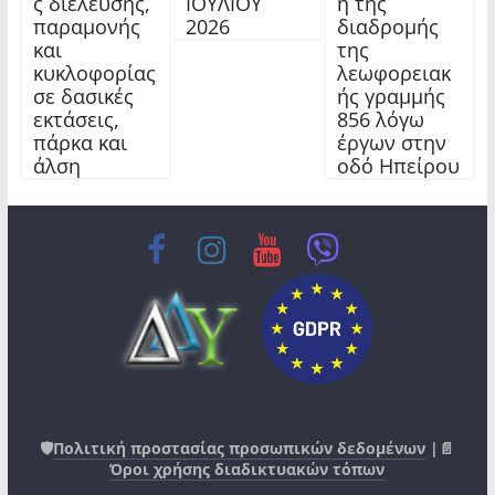
ς διέλευσης,
ΙΟΥΛΙΟΥ
η της
παραμονής
2026
διαδρομής
και
της
κυκλοφορίας
λεωφορειακ
σε δασικές
ής γραμμής
εκτάσεις,
856 λόγω
πάρκα και
έργων στην
άλση
οδό Ηπείρου
🛡️
Πολιτική προστασίας προσωπικών δεδομένων
|📄
Όροι χρήσης διαδικτυακών τόπων