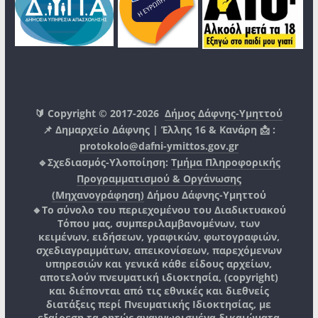
🔰 Copyright © 2017-2026
Δήμος Δάφνης-Υμηττού
📌 Δημαρχείο Δάφνης | Έλλης 16 & Κανάρη 📩 :
protokolo@dafni-ymittos.gov.gr
🔹Σχεδιασμός-Υλοποίηση:
Τμήμα Πληροφορικής
Προγραμματισμού & Οργάνωσης
(Μηχανογράφηση)
Δήμου Δάφνης-Υμηττού
🔸Το σύνολο του περιεχομένου του Διαδικτυακού
Τόπου μας, συμπεριλαμβανομένων, των
κειμένων, ειδήσεων, γραφικών, φωτογραφιών,
σχεδιαγραμμάτων, απεικονίσεων, παρεχόμενων
υπηρεσιών και γενικά κάθε είδους αρχείων,
αποτελούν πνευματική ιδιοκτησία, (copyright)
και διέπονται από τις εθνικές και διεθνείς
διατάξεις περί Πνευματικής Ιδιοκτησίας, με
εξαίρεση τα ρητώς αναγνωρισμένα δικαιώματα