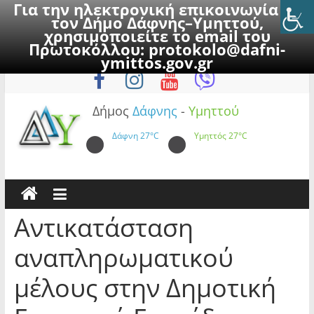
Για την ηλεκτρονική επικοινωνία με
τον Δήμο Δάφνης–Υμηττού,
χρησιμοποιείτε το email του
Πρωτοκόλλου:
protokolo@dafni-
Skip
Παρασκευή, 7 Αυγούστου 2026
ymittos.gov.gr
to
content
Δήμος
Δάφνης
-
Υμηττού
Δάφνη
27°C
Υμηττός
27°C
Αντικατάσταση
αναπληρωματικού
μέλους στην Δημοτική