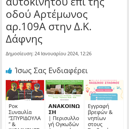
αυτοκινήτου επί της
οδού Αρτέμωνος
αρ.109Α στην Δ.Κ.
Δάφνης
Δημοσίευση: 24 Ιανουαρίου 2024, 12:26
Ίσως Σας Ενδιαφέρει
Ροκ
𝝖𝝢𝝖𝝟𝝤𝝞𝝢𝝮
Εγγραφή
Συναυλία
𝝨𝝜
βρεφών &
“ΣΠΥΡΙΔΟΥΛΑ
| Περισυλλο
νηπίων
” &
γή Ογκωδών
στους