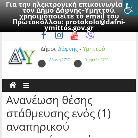
Για την ηλεκτρονική επικοινωνία με
τον Δήμο Δάφνης–Υμηττού,
χρησιμοποιείτε το email του
Πρωτοκόλλου:
protokolo@dafni-
Skip
Παρασκευή, 7 Αυγούστου 2026
ymittos.gov.gr
to
content
Δήμος
Δάφνης
-
Υμηττού
Δάφνη
27°C
Υμηττός
27°C
Ανανέωση θέσης
στάθμευσης ενός (1)
αναπηρικού