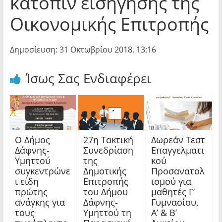
κατόπιν εισήγησης της
Οικονομικής Επιτροπής
Δημοσίευση: 31 Οκτωβρίου 2018, 13:16
Ίσως Σας Ενδιαφέρει
Ο Δήμος
27η Τακτική
Δωρεάν Τεστ
Δάφνης-
Συνεδρίαση
Επαγγελματι
Υμηττού
της
κού
συγκεντρώνε
Δημοτικής
Προσανατολ
ι είδη
Επιτροπής
ισμού για
πρώτης
του Δήμου
μαθητές Γ’
ανάγκης για
Δάφνης-
Γυμνασίου,
τους
Υμηττού τη
Α’ & Β’