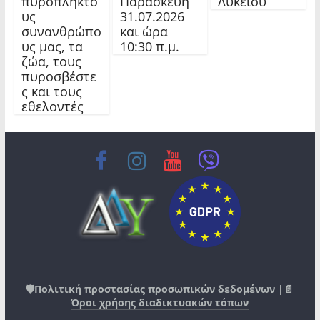
πυρόπληκτο
Παρασκευή
Λυκείου
υς
31.07.2026
συνανθρώπο
και ώρα
υς μας, τα
10:30 π.μ.
ζώα, τους
πυροσβέστε
ς και τους
εθελοντές
🛡️
Πολιτική προστασίας προσωπικών δεδομένων
|📄
Όροι χρήσης διαδικτυακών τόπων