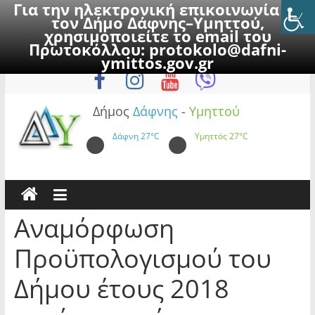
Για την ηλεκτρονική επικοινωνία με
τον Δήμο Δάφνης–Υμηττού,
χρησιμοποιείτε το email του
Πρωτοκόλλου:
protokolo@dafni-
Skip
Πέμπτη, 6 Αυγούστου 2026
ymittos.gov.gr
to
content
Δήμος
Δάφνης
-
Υμηττού
Δάφνη
27°C
Υμηττός
27°C
Αναμόρφωση
Προϋπολογισμού του
Δήμου έτους 2018