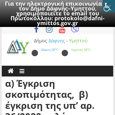
Για την ηλεκτρονική επικοινωνία με
τον Δήμο Δάφνης–Υμηττού,
χρησιμοποιείτε το email του
Πρωτοκόλλου:
protokolo@dafni-
Skip
Σάββατο, 8 Αυγούστου 2026
ymittos.gov.gr
to
content
Δήμος
Δάφνης
-
Υμηττού
Δάφνη
28°C
Υμηττός
28°C
α) Έγκριση
σκοπιμότητας, β)
έγκριση της υπ’ αρ.