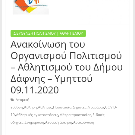
ΔΙΕΥΘΥΝΣΗ ΠΟΛΙΤΙΣΜΟΥ | ΑΘΛΗΤΙΣΜΟΥ
Ανακοίνωση του
Οργανισμού Πολιτισμού
– Αθλητισμού του Δήμου
Δάφνης – Υμηττού
09.11.2020
Ατομική
,
,
,
,
,
,
ευθύνη
Άθληση
Αθλητές
Προστασία
Δημότες
Νταμάρια
COVID-
,
,
,
19
Αθλητικές εγκαταστάσεις
Μέτρα προστασίας
Ειδικές
,
,
,
οδηγίες
Ενημέρωση
Ατομική άσκηση
Ανακοίνωση