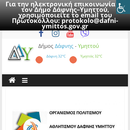
Για την ηλεκτρονική επικοινωνία με
τον Δήμο Δάφνης–Υμηττού,
χρησιμοποιείτε το email του
Πρωτοκόλλου:
protokolo@dafni-
Skip
Σάββατο, 8 Αυγούστου 2026
ymittos.gov.gr
to
content
Δήμος
Δάφνης
-
Υμηττού
Δάφνη
32°C
Υμηττός
32°C