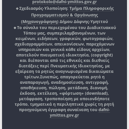
protokolo@dafni-ymittos.gov.gr
🔹Σχεδιασμός-Υλοποίηση:
Τμήμα Πληροφορικής
Προγραμματισμού & Οργάνωσης
(Μηχανογράφηση)
Δήμου Δάφνης-Υμηττού
🔸Το σύνολο του περιεχομένου του Διαδικτυακού
Τόπου μας, συμπεριλαμβανομένων, των
κειμένων, ειδήσεων, γραφικών, φωτογραφιών,
σχεδιαγραμμάτων, απεικονίσεων, παρεχόμενων
υπηρεσιών και γενικά κάθε είδους αρχείων,
αποτελούν πνευματική ιδιοκτησία, (copyright)
και διέπονται από τις εθνικές και διεθνείς
διατάξεις περί Πνευματικής Ιδιοκτησίας, με
εξαίρεση τα ρητώς αναγνωρισμένα δικαιώματα
τρίτων.
Συνεπώς, απαγορεύεται ρητά η
αναπαραγωγή, αναδημοσίευση, αντιγραφή,
αποθήκευση, πώληση, μετάδοση, διανομή,
έκδοση, εκτέλεση, «φόρτωση» (download),
μετάφραση, τροποποίηση με οποιονδήποτε
τρόπο, τμηματικά η περιληπτικά χωρίς τη ρητή
προηγούμενη έγγραφη συναίνεση του
dafni-
ymittos.gov.gr