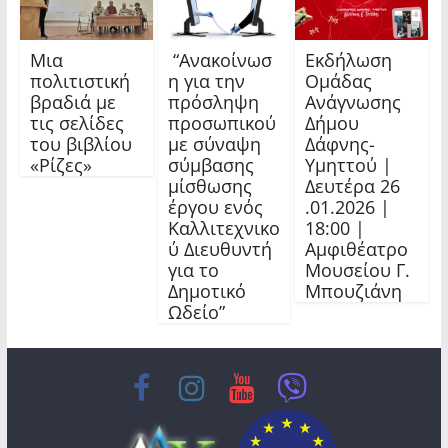
Μια
“Ανακοίνωσ
Εκδήλωση
πολιτιστική
η για την
Ομάδας
βραδιά με
πρόσληψη
Ανάγνωσης
τις σελίδες
προσωπικού
Δήμου
του βιβλίου
με σύναψη
Δάφνης-
«Ρίζες»
σύμβασης
Υμηττού |
μίσθωσης
Δευτέρα 26
έργου ενός
.01.2026 |
Καλλιτεχνικο
18:00 |
ύ Διευθυντή
Αμφιθέατρο
για το
Μουσείου Γ.
Δημοτικό
Μπουζιάνη
Ωδείο”