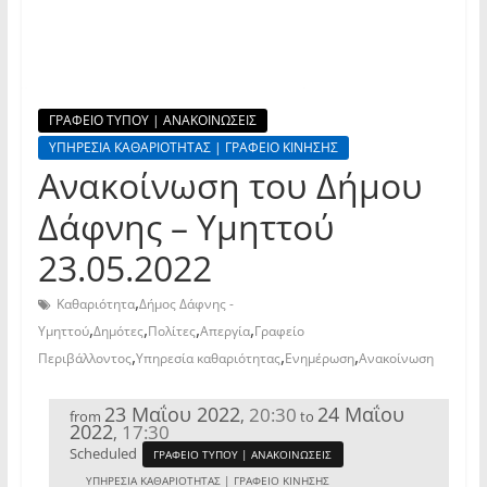
ΓΡΑΦΕΙΟ ΤΥΠΟΥ | ΑΝΑΚΟΙΝΩΣΕΙΣ
ΥΠΗΡΕΣΙΑ ΚΑΘΑΡΙΟΤΗΤΑΣ | ΓΡΑΦΕΙΟ ΚΙΝΗΣΗΣ
Ανακοίνωση του Δήμου
Δάφνης – Υμηττού
23.05.2022
,
Καθαριότητα
Δήμος Δάφνης -
,
,
,
,
Υμηττού
Δημότες
Πολίτες
Απεργία
Γραφείο
,
,
,
Περιβάλλοντος
Υπηρεσία καθαριότητας
Ενημέρωση
Ανακοίνωση
23 Μαΐου 2022
24 Μαΐου
20:30
,
from
to
2022
17:30
,
Scheduled
ΓΡΑΦΕΙΟ ΤΥΠΟΥ | ΑΝΑΚΟΙΝΩΣΕΙΣ
ΥΠΗΡΕΣΙΑ ΚΑΘΑΡΙΟΤΗΤΑΣ | ΓΡΑΦΕΙΟ ΚΙΝΗΣΗΣ