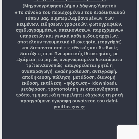
(Μηχανογράφηση)
Δήμου Δάφνης-Υμηττού
🔸Το σύνολο του περιεχομένου του Διαδικτυακού
Τόπου μας, συμπεριλαμβανομένων, των
κειμένων, ειδήσεων, γραφικών, φωτογραφιών,
σχεδιαγραμμάτων, απεικονίσεων, παρεχόμενων
υπηρεσιών και γενικά κάθε είδους αρχείων,
αποτελούν πνευματική ιδιοκτησία, (copyright)
και διέπονται από τις εθνικές και διεθνείς
διατάξεις περί Πνευματικής Ιδιοκτησίας, με
εξαίρεση τα ρητώς αναγνωρισμένα δικαιώματα
τρίτων.
Συνεπώς, απαγορεύεται ρητά η
αναπαραγωγή, αναδημοσίευση, αντιγραφή,
αποθήκευση, πώληση, μετάδοση, διανομή,
έκδοση, εκτέλεση, «φόρτωση» (download),
μετάφραση, τροποποίηση με οποιονδήποτε
τρόπο, τμηματικά η περιληπτικά χωρίς τη ρητή
προηγούμενη έγγραφη συναίνεση του
dafni-
ymittos.gov.gr