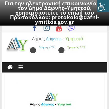
Για την ηλεκτρονική επικοινωνία με
τον Δήμο Δάφνης–Υμηττού,
χρησιμοποιείτε το email του
Πρωτοκόλλου:
protokolo@dafni-
Skip
Παρασκευή, 7 Αυγούστου 2026
ymittos.gov.gr
to
content
Δήμος
Δάφνης
-
Υμηττού
Δάφνη
27°C
Υμηττός
27°C