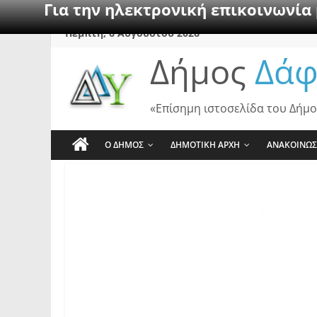
Για την ηλεκτρονική επικοινωνία
Skip
Πέμπτη, 6 Αυγούστου 2026
to
Δήμος
Δάφ
content
«Επίσημη ιστοσελίδα του Δήμο
Ο ΔΗΜΟΣ
ΔΗΜΟΤΙΚΗ ΑΡΧΗ
ΑΝΑΚΟΙΝΩΣ