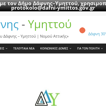
 με τον Δήμο Δάφνης–Υμηττού, χρησιμοπ
protokolo@dafni-ymittos.gov.gr
νης
-
Υμηττού
Δάφνη
30
υ Δάφνης – Υμηττού | Νομού Αττικής»
ΕΙΣ
ΤΕΛΕΥΤΑΙΑ ΝΕΑ
ΚΟΙΝΩΝΙΚΕΣ ΔΟΜΕΣ
ΓΙΑ ΤΟΝ ΠΟΛΙΤΗ