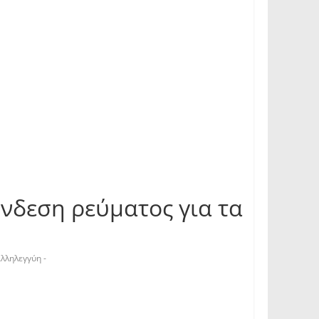
νδεση ρεύματος για τα
λληλεγγύη -