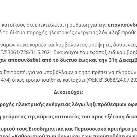
κατοίκους ότι επεκτείνεται η ρύθμιση για την
επανασύνδε
ό το δίκτυο παροχής ηλεκτρικής ενέργειας λόγω ληξιπρόθ
ύναμων νοικοκυριών και λαμβάνοντας υπόψη τις δυσμενείς 
/53061/728/31.5.2021 δικαιούχοι του εφάπαξ ειδικού βο
αν αποσυνδεθεί από το δίκτυο έως και την 31η Δεκεμβ
α Επιτροπή, για να υποβάλλουν αίτηση πρέπει να πληρούν
 474) όπως τροποποιήθηκε και ισχύει (ΦΕΚ Β’ 3088/24.07.20
Δικαιούχοι:
ροχής ηλεκτρικής ενέργειας λόγω ληξιπρόθεσμων οφειλ
 ρεύματος της κύριας κατοικίας του προς εξέταση δικ
οκυριού τους Εισοδηματικά και Περιουσιακά κριτήρια μ
ς περί «Καθορισμού των όρων και των προϋποθέσεων 