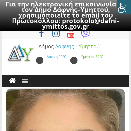
Για την ηλεκτρονική επικοινωνία με
τον Δήμο Δάφνης–Υμηττού,
χρησιμοποιείτε το email του
Πρωτοκόλλου:
protokolo@dafni-
Skip
Δευτέρα, 10 Αυγούστου 2026
ymittos.gov.gr
to
content
Δήμος
Δάφνης
-
Υμηττού
Δάφνη
29°C
Υμηττός
29°C