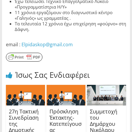
Έχω τελειώσει Τεχνικό Επαγγελματικό Λύκειο
«Προγραμματίστρια Η/Υ»
11 χρόνια εργαζόμουν στο διαγνωστικό κέντρο
«Γαληνός» ως γραμματέας .
Τα τελευταία 12 χρόνια έχω επιχείρηση «φούρνο» στη
Δάφνη.
email :
Elpidaskop@gmail.com
Ίσως Σας Ενδιαφέρει
27η Τακτική
Πρόσκληση
Συμμετοχή
Συνεδρίαση
Έκτακτης-
του
της
Κατεπείγουσ
Δημάρχου
Δημοτικής
ας
Νικόλαου