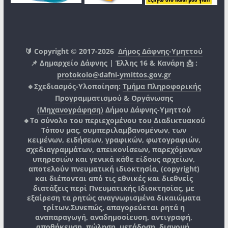
🔰 Copyright © 2017-2026
Δήμος Δάφνης-Υμηττού
📌 Δημαρχείο Δάφνης | Έλλης 16 & Κανάρη 📩 :
protokolo@dafni-ymittos.gov.gr
🔹Σχεδιασμός-Υλοποίηση:
Τμήμα Πληροφορικής
Προγραμματισμού & Οργάνωσης
(Μηχανογράφηση)
Δήμου Δάφνης-Υμηττού
🔸Το σύνολο του περιεχομένου του Διαδικτυακού
Τόπου μας, συμπεριλαμβανομένων, των
κειμένων, ειδήσεων, γραφικών, φωτογραφιών,
σχεδιαγραμμάτων, απεικονίσεων, παρεχόμενων
υπηρεσιών και γενικά κάθε είδους αρχείων,
αποτελούν πνευματική ιδιοκτησία, (copyright)
και διέπονται από τις εθνικές και διεθνείς
διατάξεις περί Πνευματικής Ιδιοκτησίας, με
εξαίρεση τα ρητώς αναγνωρισμένα δικαιώματα
τρίτων.
Συνεπώς, απαγορεύεται ρητά η
αναπαραγωγή, αναδημοσίευση, αντιγραφή,
αποθήκευση, πώληση, μετάδοση, διανομή,