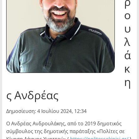
ρ
ο
υ
λ
ά
κ
η
ς Ανδρέας
Δημοσίευση: 4 Ιουλίου 2024, 12:34
Ο Ανδρέας Ανδρουλάκης, από το 2019 δημοτικός
σύμβουλος της δημοτικής παράταξης «Πολίτες σε