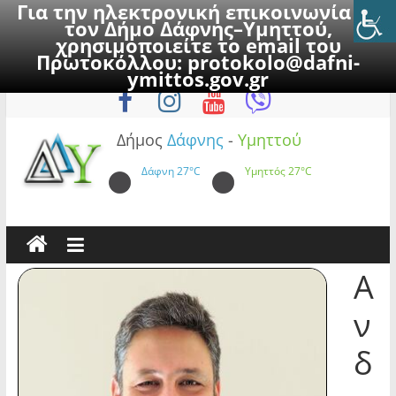
Για την ηλεκτρονική επικοινωνία με
τον Δήμο Δάφνης–Υμηττού,
χρησιμοποιείτε το email του
Πρωτοκόλλου:
protokolo@dafni-
Skip
Παρασκευή, 7 Αυγούστου 2026
ymittos.gov.gr
to
content
Δήμος
Δάφνης
-
Υμηττού
Δάφνη
27°C
Υμηττός
27°C
Α
ν
δ