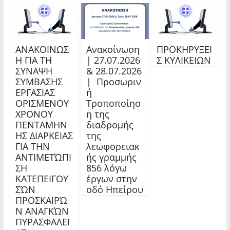
ΑΝΑΚΟΙΝΩΣ
Ανακοίνωση
ΠΡΟΚΗΡΥΞΕΙ
Η ΓΙΑ ΤΗ
| 27.07.2026
Σ ΚΥΛΙΚΕΙΩΝ
ΣΥΝΑΨΗ
& 28.07.2026
ΣΥΜΒΑΣΗΣ
| Προσωριν
ΕΡΓΑΣΙΑΣ
ή
ΟΡΙΣΜΕΝΟΥ
Τροποποίησ
ΧΡΟΝΟΥ
η της
ΠΕΝΤΑΜΗΝ
διαδρομής
ΗΣ ΔΙΑΡΚΕΙΑΣ
της
ΓΙΑ ΤΗΝ
λεωφορειακ
ΑΝΤΙΜΕΤΏΠΙ
ής γραμμής
ΣΗ
856 λόγω
ΚΑΤΕΠΕΙΓΟΥ
έργων στην
ΣΏΝ
οδό Ηπείρου
ΠΡΟΣΚΑΙΡΏ
Ν ΑΝΑΓΚΏΝ
ΠΥΡΑΣΦΑΛΕΙ