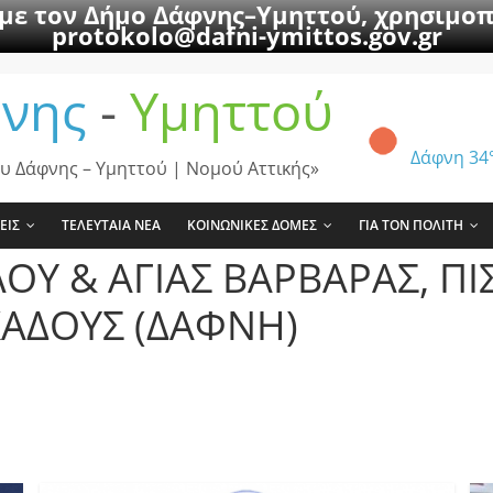
 με τον Δήμο Δάφνης–Υμηττού, χρησιμοπ
protokolo@dafni-ymittos.gov.gr
νης
-
Υμηττού
Δάφνη
34
υ Δάφνης – Υμηττού | Νομού Αττικής»
ΕΙΣ
ΤΕΛΕΥΤΑΙΑ ΝΕΑ
ΚΟΙΝΩΝΙΚΕΣ ΔΟΜΕΣ
ΓΙΑ ΤΟΝ ΠΟΛΙΤΗ
ΟΥ & ΑΓΙΑΣ ΒΑΡΒΑΡΑΣ, ΠΙ
ΚΑΔΟΥΣ (ΔΑΦΝΗ)