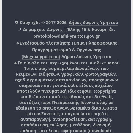
🔰 Copyright © 2017-2026
Δήμος Δάφνης-Υμηττού
📌 Δημαρχείο Δάφνης | Έλλης 16 & Κανάρη 📩 :
protokolo@dafni-ymittos.gov.gr
🔹Σχεδιασμός-Υλοποίηση:
Τμήμα Πληροφορικής
Προγραμματισμού & Οργάνωσης
(Μηχανογράφηση)
Δήμου Δάφνης-Υμηττού
🔸Το σύνολο του περιεχομένου του Διαδικτυακού
Τόπου μας, συμπεριλαμβανομένων, των
κειμένων, ειδήσεων, γραφικών, φωτογραφιών,
σχεδιαγραμμάτων, απεικονίσεων, παρεχόμενων
υπηρεσιών και γενικά κάθε είδους αρχείων,
αποτελούν πνευματική ιδιοκτησία, (copyright)
και διέπονται από τις εθνικές και διεθνείς
διατάξεις περί Πνευματικής Ιδιοκτησίας, με
εξαίρεση τα ρητώς αναγνωρισμένα δικαιώματα
τρίτων.
Συνεπώς, απαγορεύεται ρητά η
αναπαραγωγή, αναδημοσίευση, αντιγραφή,
αποθήκευση, πώληση, μετάδοση, διανομή,
έκδοση, εκτέλεση, «φόρτωση» (download),