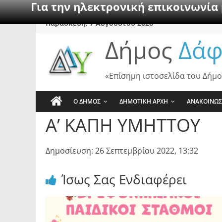
Για την ηλεκτρονική επικοινωνία
Skip
Παρασκευή, 7 Αυγούστου 2026
to
Δήμος
Δάφ
content
«Επίσημη ιστοσελίδα του Δήμο
Ο ΔΗΜΟΣ
ΔΗΜΟΤΙΚΗ ΑΡΧΗ
ΑΝΑΚΟΙΝΩΣ
Α’ ΚΑΠΗ ΥΜΗΤΤΟΥ
Δημοσίευση: 26 Σεπτεμβρίου 2022, 13:32
Ίσως Σας Ενδιαφέρει