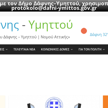
 με τον Δήμο Δάφνης–Υμηττού, χρησιμοπ
protokolo@dafni-ymittos.gov.gr
νης
-
Υμηττού
Δάφνη
32
υ Δάφνης – Υμηττού | Νομού Αττικής»
ΕΙΣ
ΤΕΛΕΥΤΑΙΑ ΝΕΑ
ΚΟΙΝΩΝΙΚΕΣ ΔΟΜΕΣ
ΓΙΑ ΤΟΝ ΠΟΛΙΤΗ