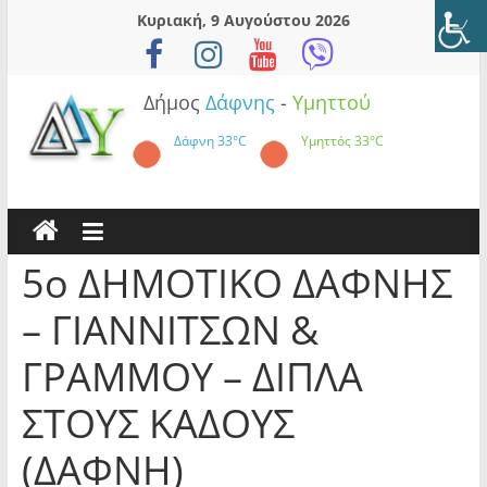
Skip
Κυριακή, 9 Αυγούστου 2026
to
content
Δήμος
Δάφνης
-
Υμηττού
Δάφνη
33°C
Υμηττός
33°C
5ο ΔΗΜΟΤΙΚΟ ΔΑΦΝΗΣ
– ΓΙΑΝΝΙΤΣΩΝ &
ΓΡΑΜΜΟΥ – ΔΙΠΛΑ
ΣΤΟΥΣ ΚΑΔΟΥΣ
(ΔΑΦΝΗ)