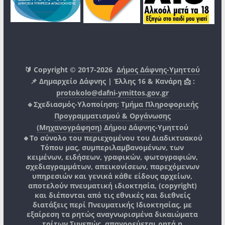
🔰 Copyright © 2017-2026
Δήμος Δάφνης-Υμηττού
📌 Δημαρχείο Δάφνης | Έλλης 16 & Κανάρη 📩 :
protokolo@dafni-ymittos.gov.gr
🔹Σχεδιασμός-Υλοποίηση:
Τμήμα Πληροφορικής
Προγραμματισμού & Οργάνωσης
(Μηχανογράφηση)
Δήμου Δάφνης-Υμηττού
🔸Το σύνολο του περιεχομένου του Διαδικτυακού
Τόπου μας, συμπεριλαμβανομένων, των
κειμένων, ειδήσεων, γραφικών, φωτογραφιών,
σχεδιαγραμμάτων, απεικονίσεων, παρεχόμενων
υπηρεσιών και γενικά κάθε είδους αρχείων,
αποτελούν πνευματική ιδιοκτησία, (copyright)
και διέπονται από τις εθνικές και διεθνείς
διατάξεις περί Πνευματικής Ιδιοκτησίας, με
εξαίρεση τα ρητώς αναγνωρισμένα δικαιώματα
τρίτων.
Συνεπώς, απαγορεύεται ρητά η